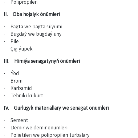
- Polipropilen
II. Oba hojalyk önümleri
- Pagta we pagta süýümi
- Bugdaý we bugdaý uny
- Pile
- Çig ýüpek
III. Himiýa senagatynyň önümleri
- Ýod
- Brom
- Karbamid
- Tehniki kükürt
IV. Gurluşyk materiallary we senagat önümleri
- Sement
- Demir we demir önümleri
- Polietilen we polipropilen turbalary