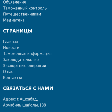
Объ­яв­ле­ния
Та­мо­жен­ный кон­троль
Пу­те­шест­вен­ни­кам
Ме­диа­те­ка
СТРАНИЦЫ
Главная
Новости
Таможенная информация
Законодательство
Экспортные операции
О нас
Контакты
СВЯЗАТЬСЯ С НАМИ
Адрес: г. Ашхабад,
Арчабиль шайолы, 138