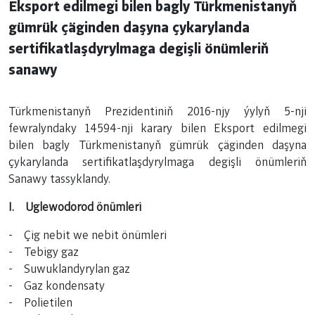
Eksport edilmegi bilen bagly Türkmenistanyň
gümrük çäginden daşyna çykarylanda
sertifikatlaşdyrylmaga degişli önümleriň
sanawy
Türkmenistanyň Prezidentiniň 2016-njy ýylyň 5-nji
fewralyndaky 14594-nji karary bilen Eksport edilmegi
bilen bagly Türkmenistanyň gümrük çäginden daşyna
çykarylanda sertifikatlaşdyrylmaga degişli önümleriň
Sanawy tassyklandy.
I. Uglewodorod önümleri
- Çig nebit we nebit önümleri
- Tebigy gaz
- Suwuklandyrylan gaz
- Gaz kondensaty
- Polietilen