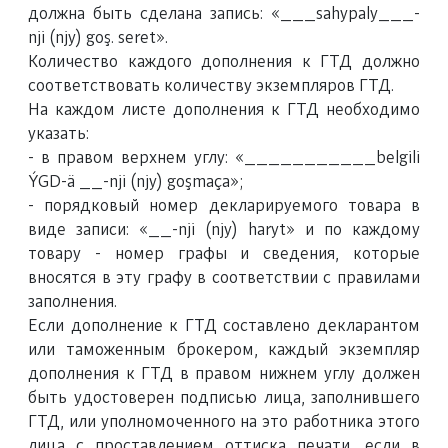
должна быть сделана запись: «___sahypaly___-
nji (njy) goş. seret».
Количество каждого дополнения к ГТД должно
соответствовать количеству экземпляров ГТД.
На каждом листе дополнения к ГТД необходимо
указать:
- в правом верхнем углу: «___________belgili
ÝGD-ä __-nji (njy) goşmaça»;
- порядковый номер декларируемого товара в
виде записи: «__-nji (njy) haryt» и по каждому
товару - номер графы и сведения, которые
вносятся в эту графу в соответствии с правилами
заполнения.
Если дополнение к ГТД составлено декларантом
или таможенным брокером, каждый экземпляр
дополнения к ГТД в правом нижнем углу должен
быть удостоверен подписью лица, заполнившего
ГТД, или уполномоченного на это работника этого
лица с проставлением оттиска печати, если в