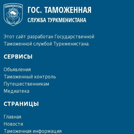
ГОС. ТАМОЖЕННАЯ
СЛУЖБА ТУРКМЕНИСТАНА
Этот сайт разработан Государственной
Таможенной службой Туркменистана.
СЕРВИСЫ
Объ­яв­ле­ния
Та­мо­жен­ный кон­троль
Пу­те­шест­вен­ни­кам
Ме­диа­те­ка
СТРАНИЦЫ
Главная
Новости
Таможенная информация