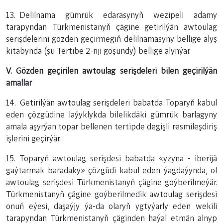
13. Delilnama gümrük edarasynyň wezipeli adamy
tarapyndan Türkmenistanyň çägine getirilýän awtoulag
serişdelerini gözden geçirmegiň delilnamasyny bellige alyş
kitabynda (şu Tertibe 2-nji goşundy) bellige alynýar.
V. Gözden geçirilen awtoulag serişdeleri bilen geçirilýän
amallar
14. Getirilýän awtoulag serişdeleri babatda Toparyň kabul
eden çözgüdine laýyklykda bilelikdäki gümrük barlagyny
amala aşyrýan topar bellenen tertipde degişli resmileşdiriş
işlerini geçirýär.
15. Toparyň awtoulag serişdesi babatda «yzyna - iberijä
gaýtarmak baradaky» çözgüdi kabul eden ýagdaýynda, ol
awtoulag serişdesi Türkmenistanyň çägine goýberilmeýär.
Türkmenistanyň çägine goýberilmedik awtoulag serişdesi
onuň eýesi, daşaýjy ýa-da olaryň ygtyýarly eden wekili
tarapyndan Türkmenistanyň çäginden haýal etmän alnyp