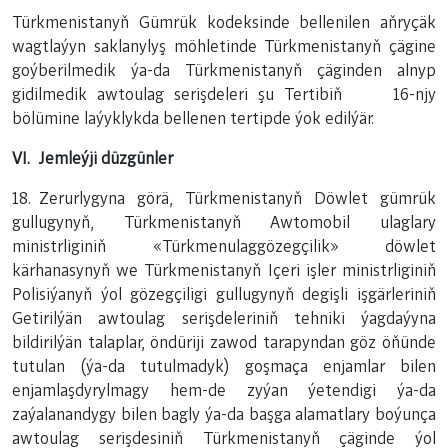
Türkmenistanyň Gümrük kodeksinde bellenilen aňryçäk
wagtlaýyn saklanylyş möhletinde Türkmenistanyň çägine
goýberilmedik ýa-da Türkmenistanyň çäginden alnyp
gidilmedik awtoulag serişdeleri şu Tertibiň 16-njy
bölümine laýyklykda bellenen tertipde ýok edilýär.
VI. Jemleýji düzgünler
18. Zerurlygyna görä, Türkmenistanyň Döwlet gümrük
gullugynyň, Türkmenistanyň Awtomobil ulaglary
ministrliginiň «Türkmenulaggözegçilik» döwlet
kärhanasynyň we Türkmenistanyň Içeri işler ministrliginiň
Polisiýanyň ýol gözegçiligi gullugynyň degişli işgärleriniň
Getirilýän awtoulag serişdeleriniň tehniki ýagdaýyna
bildirilýän talaplar, öndüriji zawod tarapyndan göz öňünde
tutulan (ýa-da tutulmadyk) goşmaça enjamlar bilen
enjamlaşdyrylmagy hem-de zyýan ýetendigi ýa-da
zaýalanandygy bilen bagly ýa-da başga alamatlary boýunça
awtoulag serişdesiniň Türkmenistanyň çäginde ýol