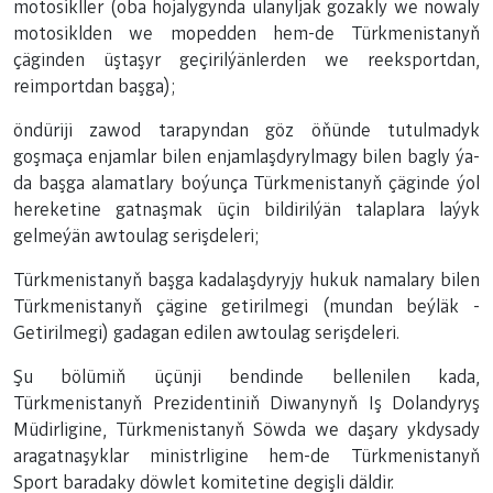
motosikller (oba hojalygynda ulanyljak gozakly we nowaly
motosiklden we mopedden hem-de Türkmenistanyň
çäginden üştaşyr geçirilýänlerden we reeksportdan,
reimportdan başga);
öndüriji zawod tarapyndan göz öňünde tutulmadyk
goşmaça enjamlar bilen enjamlaşdyrylmagy bilen bagly ýa-
da başga alamatlary boýunça Türkmenistanyň çäginde ýol
hereketine gatnaşmak üçin bildirilýän talaplara laýyk
gelmeýän awtoulag serişdeleri;
Türkmenistanyň başga kadalaşdyryjy hukuk namalary bilen
Türkmenistanyň çägine getirilmegi (mundan beýläk -
Getirilmegi) gadagan edilen awtoulag serişdeleri.
Şu bölümiň üçünji bendinde bellenilen kada,
Türkmenistanyň Prezidentiniň Diwanynyň Iş Dolandyryş
Müdirligine, Türkmenistanyň Söwda we daşary ykdysady
aragatnaşyklar ministrligine hem-de Türkmenistanyň
Sport baradaky döwlet komitetine degişli däldir.