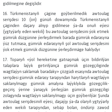
gidilmegine degişlidir.
16. Türkmenistanyň çägine goýberilmedik awtoulag
serişdesi 10 (on) günüň dowamynda Türkmenistanyň
çäginden daşary alnyp gidilmese ýa-da onuň eýesi
(ygtyýarly eden wekili) bu awtoulag serişdesini ýok etmek
gümrük düzgünine ýerleşdirmek barada gümrük edarasyna
ýüz tutmasa, gümrük edarasynyň şol awtoulag serişdesini
ýok etmek gümrük düzgünine ýerleşdirmäge haklydyr.
17. Toparyň «ýol hereketine gatnaşmak üçin bildirilýän
talaplara laýyk getirilýänçä gümrük gözegçiliginde
wagtlaýyn saklamak baradaky» çözgüdi esasynda awtoulag
serişdesi gümrük edarasy tarapyndan harytlaryň wagtlaýyn
saklanylmagy gümrük amalyna laýyklykda gözegçilik-
geçiriş ýerine ýanaşyk ýerleşýän gümrük gözegçiligi
zolagynda wagtlaýyn saklanylmagy üçin goýberilýär. Şunda
awtoulag serişdesiniň eýesi, daşaýjy ýa-da olaryň ygtyýarly
eden wekili tarapyndan, sebäp bolan, öndüriji zawod