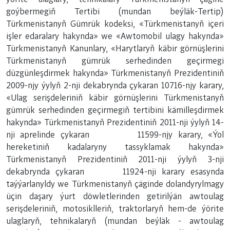
goýbermegiň Tertibi (mundan beýläk-Tertip)
Türkmenistanyň Gümrük kodeksi, «Türkmenistanyň içeri
işler edaralary hakynda» we «Awtomobil ulagy hakynda»
Türkmenistanyň Кanunlary, «Harytlaryň käbir görnüşlerini
Türkmenistanyň gümrük serhedinden geçirmegi
düzgünleşdirmek hakynda» Türkmenistanyň Prezidentiniň
2009-njy ýylyň 2-nji dekabrynda çykaran 10716-njy karary,
«Ulag serişdeleriniň käbir görnüşlerini Türkmenistanyň
gümrük serhedinden geçirmegiň tertibini kämilleşdirmek
hakynda» Türkmenistanyň Prezidentiniň 2011-nji ýylyň 14-
nji aprelinde çykaran 11599-njy karary, «Ýol
hereketiniň kadalaryny tassyklamak hakynda»
Türkmenistanyň Prezidentiniň 2011-nji ýylyň 3-nji
dekabrynda çykaran 11924-nji karary esasynda
taýýarlanyldy we Türkmenistanyň çäginde dolandyrylmagy
üçin daşary ýurt döwletlerinden getirilýän awtoulag
serişdeleriniň, motosiklleriň, traktorlaryň hem-de ýörite
ulaglaryň, tehnikalaryň (mundan beýläk - awtoulag