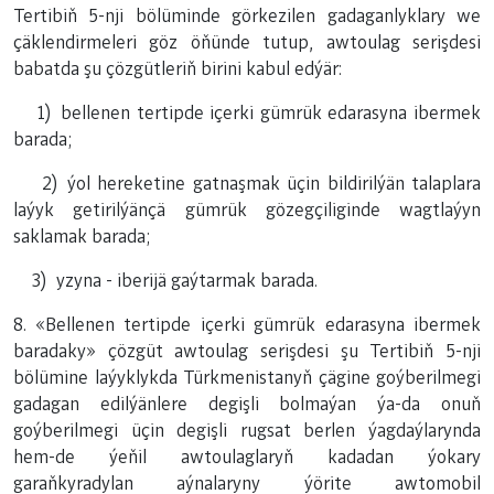
Tertibiň 5-nji bölüminde görkezilen gadaganlyklary we
çäklendirmeleri göz öňünde tutup, awtoulag serişdesi
babatda şu çözgütleriň birini kabul edýär:
1) bellenen tertipde içerki gümrük edarasyna ibermek
barada;
2) ýol hereketine gatnaşmak üçin bildirilýän talaplara
laýyk getirilýänçä gümrük gözegçiliginde wagtlaýyn
saklamak barada;
3) yzyna - iberijä gaýtarmak barada.
8. «Bellenen tertipde içerki gümrük edarasyna ibermek
baradaky» çözgüt awtoulag serişdesi şu Tertibiň 5-nji
bölümine laýyklykda Türkmenistanyň çägine goýberilmegi
gadagan edilýänlere degişli bolmaýan ýa-da onuň
goýberilmegi üçin degişli rugsat berlen ýagdaýlarynda
hem-de ýeňil awtoulaglaryň kadadan ýokary
garaňkyradylan aýnalaryny ýörite awtomobil