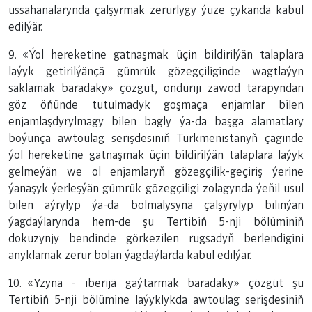
ussahanalarynda çalşyrmak zerurlygy ýüze çykanda kabul
edilýär.
9. «Ýol hereketine gatnaşmak üçin bildirilýän talaplara
laýyk getirilýänçä gümrük gözegçiliginde wagtlaýyn
saklamak baradaky» çözgüt, öndüriji zawod tarapyndan
göz öňünde tutulmadyk goşmaça enjamlar bilen
enjamlaşdyrylmagy bilen bagly ýa-da başga alamatlary
boýunça awtoulag serişdesiniň Türkmenistanyň çäginde
ýol hereketine gatnaşmak üçin bildirilýän talaplara laýyk
gelmeýän we ol enjamlaryň gözegçilik-geçiriş ýerine
ýanaşyk ýerleşýän gümrük gözegçiligi zolagynda ýeňil usul
bilen aýrylyp ýa-da bolmalysyna çalşyrylyp bilinýän
ýagdaýlarynda hem-de şu Tertibiň 5-nji bölüminiň
dokuzynjy bendinde görkezilen rugsadyň berlendigini
anyklamak zerur bolan ýagdaýlarda kabul edilýär.
10. «Yzyna - iberijä gaýtarmak baradaky» çözgüt şu
Tertibiň 5-nji bölümine laýyklykda awtoulag serişdesiniň