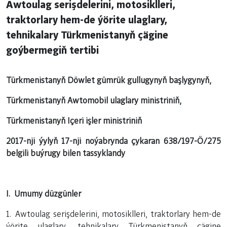
Awtoulag serişdelerini, motosiklleri,
traktorlary hem-de ýörite ulaglary,
tehnikalary Türkmenistanyň çägine
goýbermegiň tertibi
Türkmenistanyň Döwlet gümrük gullugynyň başlygynyň,
Türkmenistanyň Awtomobil ulaglary ministriniň,
Türkmenistanyň Içeri işler ministriniň
2017-nji ýylyň 17-nji noýabrynda çykaran 638/197-Ö/275
belgili buýrugy
bilen tassyklandy
I. Umumy düzgünler
1. Awtoulag serişdelerini, motosiklleri, traktorlary hem-de
ýörite ulaglary, tehnikalary Türkmenistanyň çägine