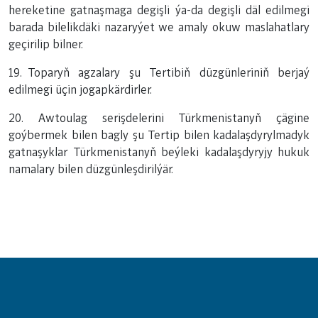
hereketine gatnaşmaga degişli ýa-da degişli däl edilmegi
barada bilelikdäki nazaryýet we amaly okuw maslahatlary
geçirilip bilner.
19. Toparyň agzalary şu Tertibiň düzgünleriniň berjaý
edilmegi üçin jogapkärdirler.
20. Awtoulag serişdelerini Türkmenistanyň çägine
goýbermek bilen bagly şu Tertip bilen kadalaşdyrylmadyk
gatnaşyklar Türkmenistanyň beýleki kadalaşdyryjy hukuk
namalary bilen düzgünleşdirilýär.