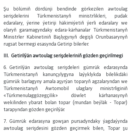
Şu bölümiň dördünji bendinde görkezilen awtoulag
serişdelerini Türkmenistanyň ministrlikleri, pudak
edaralary, ýerine ýetiriji häkimiýetiň ýerli edaralary we
olaryň garamagyndaky edara-kärhanalar Türkmenistanyň
Ministrler Kabinetiniň Başlygynyň degişli Orunbasarynyň
rugsat bermegi esasynda Getirip bilerler.
III. Getirilýän awtoulag serişdeleriniň gözden geçirilmegi
6. Getirilýän awtoulag serişdeleri gümrük edarasynda
Türkmenistanyň kanunçylygyna laýyklykda bilelikdäki
gümrük barlagyny amala aşyrýan toparyň agzalaryndan we
Türkmenistanyň Awtomobil ulaglary ministrliginiň
«Türkmenulaggözegçilik» döwlet kärhanasynyň
wekilinden ybarat bolan topar (mundan beýläk - Topar)
tarapyndan gözden geçirilýär.
7. Gümrük edarasyna gowşan pursadyndaky ýagdaýynda
awtoulag serişdesini gözden geçirmek bilen, Topar şu