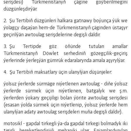
serişdesi) Türkmenistanyň çägine goýberilmegini
düzgünleşdirýär.
2. Şu Tertibiň düzgünleri halkara gatnawy boýunça ýük we
ýolagçy daşaýan hem-de Türkmenistanyň çäginden üstaşyr
geçirilýän awtoulag serişdelerine degişli däldir.
3. Şu Tertipde göz öňünde tutulan amallar
Türkmenistanyň Döwlet serhediniň gözegçilik-geçiriş
ýerlerinde ýerleşýän gümrük edaralarynda amala aşyrylýar.
4. Şu Tertibiň maksatlary üçin ulanylýan düşünjeler:
ýolsuz ýerlerde sürmäge niýetlenen awtoulag - diňe ýolsuz
ýerlerde sürmek üçin niýetlenen, batgalyk we ş.m.
ýerlerden ýokary geçijiligi bolan ýörite awtoulag serişdesi
(esasan ýolda sürmek üçin niýetlenip, ýolsuz ýerlerde hem
ulanylýan adaty awtoulag serişdeleri muňa degişli däldir).
motosikl - gapdal tirkegli ýa-da gapdal tirkegi bolmadyk iki
tigirli, hereketlendirijili mehaniki ulag. Enjamlaşdyrylan