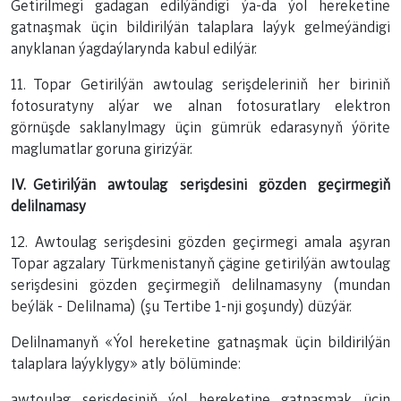
Getirilmegi gadagan edilýändigi ýa-da ýol hereketine
gatnaşmak üçin bildirilýän talaplara laýyk gelmeýändigi
anyklanan ýagdaýlarynda kabul edilýär.
11. Topar Getirilýän awtoulag serişdeleriniň her biriniň
fotosuratyny alýar we alnan fotosuratlary elektron
görnüşde saklanylmagy üçin gümrük edarasynyň ýörite
maglumatlar goruna girizýär.
IV. Getirilýän awtoulag serişdesini gözden geçirmegiň
delilnamasy
12. Awtoulag serişdesini gözden geçirmegi amala aşyran
Topar agzalary Türkmenistanyň çägine getirilýän awtoulag
serişdesini gözden geçirmegiň delilnamasyny (mundan
beýläk - Delilnama) (şu Tertibe 1-nji goşundy) düzýär.
Delilnamanyň «Ýol hereketine gatnaşmak üçin bildirilýän
talaplara laýyklygy» atly bölüminde:
awtoulag serişdesiniň ýol hereketine gatnaşmak üçin