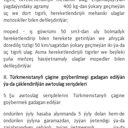
ýagdaýyndaky agramy 400 kg-dan ýokary geçmeýän
üç we dört tigirli, hereketlendirijili mehaniki ulaglar
motosikller bilen deňleşdirilýär;
moped - iş göwrümi 50 sm3-dan uly bolmadyk
hereketlendiriji bilen herekete getirilýän we aňryçäk
dörediliş tizligi 50 km/sagatdan ýokary geçmeýän iki ýa-da
üç tigirli ulag. Asma hereketlendirijili tigirler we beýleki
şuňa meňzeş häsiýetnamaly ulaglar mopedler bilen
deňleşdirilýär.
II. Türkmenistanyň çägine goýberilmegi gadagan edilýän
ýa-da çäklendirilýän awtoulag serişdeleri
5. Şu awtoulag serişdelerini Türkmenistanyň çägine
goýbermek gadagan edilýär:
öndürilen ýyly hasaba alynmanda 5 ýyly dolan hem-de
öndürilen ýylyna garamazdan, zyýan ýetendigi ýa-da
zaýalanandygy sebäpli, zyýan ýetmeginiň ýa-da