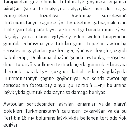
tarapyndan göz öňünde tutulmadyk goşmaça enjamlar
aýrylýar ýa-da bolmalysyna çalşyrylýar hem-de başga
kemçilikleri düzedilýär. Awtoulag serişdesiniň
Türkmenistanyň çäginde ýol hereketine gatnaşmak üçin
bildirilýän talaplara laýyk getirilendigi barada onuň eýesi,
daşaýjy ýa-da olaryň ygtyýarly eden wekili tarapyndan
gümrük edarasyna ýüz tutulan güni, Topar ol awtoulag
serişdesini gaýtadan gözden geçirýär we degişli çözgüdi
kabul edip, Delilnama düzýär. Şunda awtoulag serişdesi,
diňe, Toparyň «bellenen tertipde içerki gümrük edarasyna
ibermek baradaky» çözgüdi kabul eden ýagdaýynda
Türkmenistanyň çägine goýberilýär we şonda awtoulag
serişdesiniň fotosuraty alnyp, şu Tertibiň 11-nji bölümine
laýyklykda gümrük edarasyna saklamaga berilýär.
Awtoulag serişdesinden aýrylan enjamlar ýa-da olaryň
bölekleri Türkmenistanyň çäginden çykarylýar ýa-da şu
Tertibiň 16-njy bölümine laýyklykda bellenen tertipde ýok
edilýär.