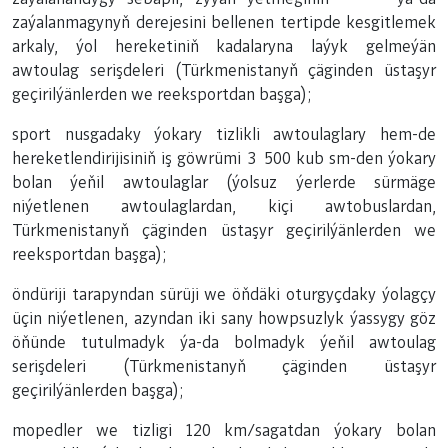
zaýalanmagynyň derejesini bellenen tertipde kesgitlemek
arkaly, ýol hereketiniň kadalaryna laýyk gelmeýän
awtoulag serişdeleri (Türkmenistanyň çäginden üstaşyr
geçirilýänlerden we reeksportdan başga);
sport nusgadaky ýokary tizlikli awtoulaglary hem-de
hereketlendirijisiniň iş göwrümi 3 500 kub sm-den ýokary
bolan ýeňil awtoulaglar (ýolsuz ýerlerde sürmäge
niýetlenen awtoulaglardan, kiçi awtobuslardan,
Türkmenistanyň çäginden üstaşyr geçirilýänlerden we
reeksportdan başga);
öndüriji tarapyndan sürüji we öňdäki oturgyçdaky ýolagçy
üçin niýetlenen, azyndan iki sany howpsuzlyk ýassygy göz
öňünde tutulmadyk ýa-da bolmadyk ýeňil awtoulag
serişdeleri (Türkmenistanyň çäginden üstaşyr
geçirilýänlerden başga);
mopedler we tizligi 120 km/sagatdan ýokary bolan