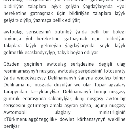
bildirilýän talaplara laýyk gelýän ýagdaýlarynda «ýol
hereketine gatnaşmak üçin bildirilýän talaplara laýyk
gelýär» diýlip, ýazmaça bellik edilýär;
awtoulag serişdesiniň bütinleý ýa-da belli bir bölegi
boýunça ýol hereketine gatnaşmak üçin bildirilýän
talaplara laýyk gelmeýän ýagdaýlarynda, şeýle laýyk
gelmezlik esaslandyrylyp, takyk beýan edilýär.
Gözden geçirilen awtoulag serişdesine degişli ulag
resminamasynyň nusgasy, awtoulag serişdesiniň fotosuraty
ýa-da wideoýazgysy Delilnamanyň ýanyna goşulyp bilner.
Delilnama üç nusgada düzülýär we olar Topar agzalary
tarapyndan tassyklanylýar. Delilnamanyň birinji nusgasy
gümrük edarasynda saklanylýar, ikinji nusgasy awtoulag
serişdesini getirmegi amala aşyran şahsa, üçünji nusgasy
Awtomobil ulaglary ministrliginiň
«Türkmenulaggözegçilik» döwlet kärhanasynyň wekiline
berilýär.