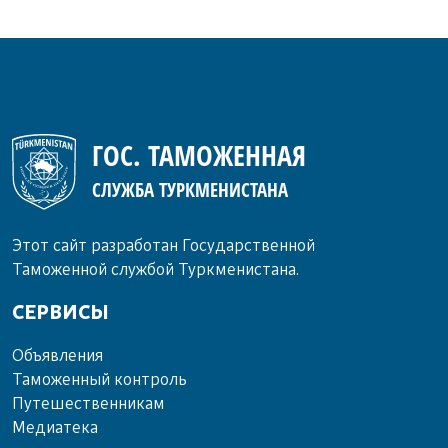
ГОС. ТАМОЖЕННАЯ
СЛУЖБА ТУРКМЕНИСТАНА
Этот сайт разработан Государственной
Таможенной службой Туркменистана.
СЕРВИСЫ
Объ­яв­ле­ния
Та­мо­жен­ный кон­троль
Пу­те­шест­вен­ни­кам
Ме­диа­те­ка