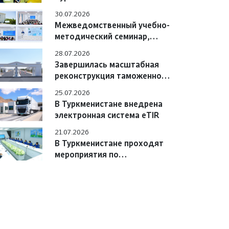
Азербайджана обсудили
30.07.2026
вопросы практического
Межведомственный учебно-
взаимодействия
методический семинар,
состоявшийся в Учебном
28.07.2026
центре
Завершилась масштабная
реконструкция таможенного
поста «Сарахс автоёллары»
25.07.2026
В Туркменистане внедрена
электронная система eTIR
21.07.2026
В Туркменистане проходят
мероприятия по
цифровизации системы «e-
TIR» с участием
международных экспертов