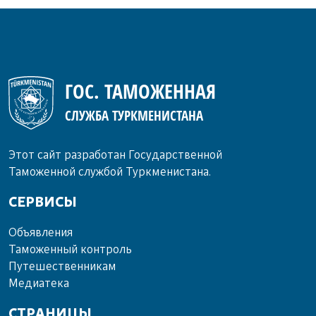
ГОС. ТАМОЖЕННАЯ
СЛУЖБА ТУРКМЕНИСТАНА
Этот сайт разработан Государственной
Таможенной службой Туркменистана.
СЕРВИСЫ
Объ­яв­ле­ния
Та­мо­жен­ный кон­троль
Пу­те­шест­вен­ни­кам
Ме­диа­те­ка
СТРАНИЦЫ