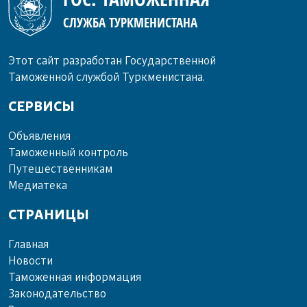
СЛУЖБА ТУРКМЕНИСТАНА
Этот сайт разработан Государственной
Таможенной службой Туркменистана.
СЕРВИСЫ
Объ­яв­ле­ния
Та­мо­жен­ный кон­троль
Пу­те­шест­вен­ни­кам
Ме­диа­те­ка
СТРАНИЦЫ
Главная
Новости
Таможенная информация
Законодательство