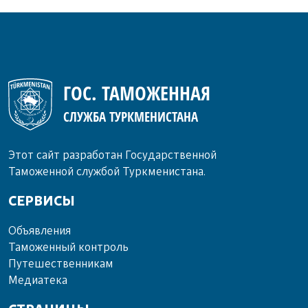
ГОС. ТАМОЖЕННАЯ
СЛУЖБА ТУРКМЕНИСТАНА
Этот сайт разработан Государственной
Таможенной службой Туркменистана.
СЕРВИСЫ
Объ­яв­ле­ния
Та­мо­жен­ный кон­троль
Пу­те­шест­вен­ни­кам
Ме­диа­те­ка