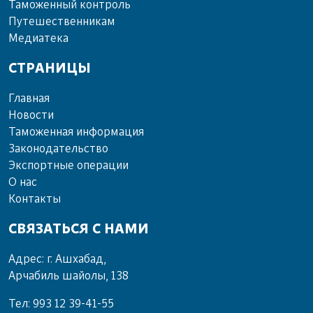
Та­мо­жен­ный кон­троль
Пу­те­шест­вен­ни­кам
Ме­диа­те­ка
СТРАНИЦЫ
Главная
Новости
Таможенная информация
Законодательство
Экспортные операции
О нас
Контакты
СВЯЗАТЬСЯ С НАМИ
Адрес: г. Ашхабад,
Арчабиль шайолы, 138
Тел: 993 12 39-41-55