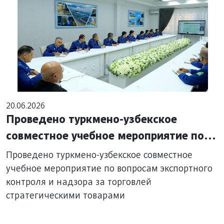
20.06.2026
Проведено туркмено-узбекское
совместное учебное мероприятие по
вопросам экспортного контроля и
Проведено туркмено-узбекское совместное
надзора за торговлей
учебное мероприятие по вопросам экспортного
контроля и надзора за торговлей
стратегическими товарами
стратегическими товарами