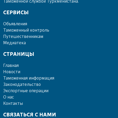
Таможенной службой Туркменистана.
СЕРВИСЫ
Объ­яв­ле­ния
Та­мо­жен­ный кон­троль
Пу­те­шест­вен­ни­кам
Ме­диа­те­ка
СТРАНИЦЫ
Главная
Новости
Таможенная информация
Законодательство
Экспортные операции
О нас
Контакты
СВЯЗАТЬСЯ С НАМИ