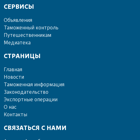
СЕРВИСЫ
Объ­яв­ле­ния
Та­мо­жен­ный кон­троль
Пу­те­шест­вен­ни­кам
Ме­диа­те­ка
СТРАНИЦЫ
Главная
Новости
Таможенная информация
Законодательство
Экспортные операции
О нас
Контакты
СВЯЗАТЬСЯ С НАМИ