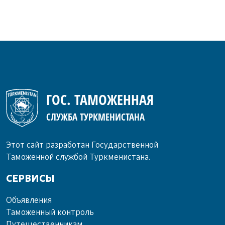
ГОС. ТАМОЖЕННАЯ
СЛУЖБА ТУРКМЕНИСТАНА
Этот сайт разработан Государственной
Таможенной службой Туркменистана.
СЕРВИСЫ
Объ­яв­ле­ния
Та­мо­жен­ный кон­троль
Пу­те­шест­вен­ни­кам