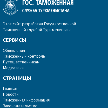
ГОС. ТАМОЖЕННАЯ
СЛУЖБА ТУРКМЕНИСТАНА
Этот сайт разработан Государственной
Таможенной службой Туркменистана.
СЕРВИСЫ
Объ­яв­ле­ния
Та­мо­жен­ный кон­троль
Пу­те­шест­вен­ни­кам
Ме­диа­те­ка
СТРАНИЦЫ
Главная
Новости
Таможенная информация
Законодательство