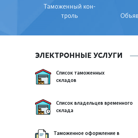
Та­мо­жен­ный кон­
троль
Объ­яв
ЭЛЕКТРОННЫЕ УСЛУГИ
Список таможенных
складов
Список владельцев временного
склада
Таможенное оформление в