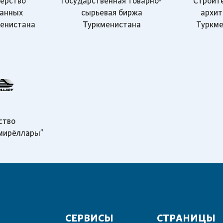
ерство
Государственная товарно-
Строите
ранных
сырьевая биржа
архит
менистана
Туркменистана
Туркме
ство
мирёллары"
СЕРВИСЫ
СТРАНИЦЫ