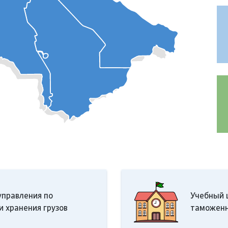
Ту
зе
и 
управления по
Учебный 
и хранения грузов
таможенн