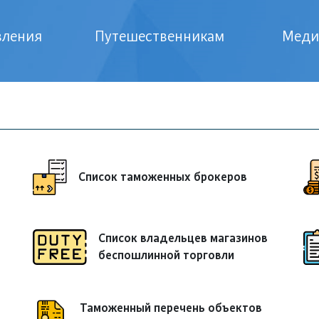
­ле­ния
Пу­те­шест­вен­ни­кам
Ме­диа
Список таможенных брокеров
Список владельцев магазинов
беспошлинной торговли
Таможенный перечень объектов