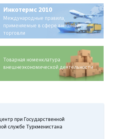
ркменистана. Относится ли пюре из
Инкотермс 2010
рнобобовых культур не только к злакам, но
к зернам, экспорт которых запрещен?
Международные правила,
применяемые в сфере внешней
торговли
Товарная номенклатура
внешнеэкономической деятельности
центр при Государственной
ой службе Туркменистана