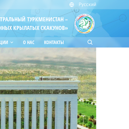
Русский
ЙТРАЛЬНЫЙ ТУРКМЕНИСТАН –
ННЫХ КРЫЛАТЫХ СКАКУНОВ»
АЦИИ
О НАС
КОНТАКТЫ
30.07.2026
Межведомственный учебно-
методический семинар,
состоявшийся в Учебном центре
28.07.2026
Завершилась масштабная
реконструкция таможенного
поста «Сарахс автоёллары»