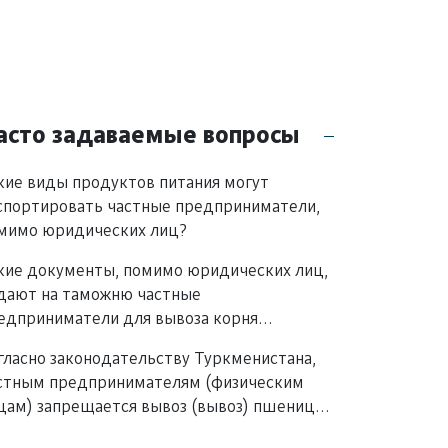
асто задаваемые вопросы
кие виды продуктов питания могут
спортировать частные предприниматели,
мимо юридических лиц?
кие документы, помимо юридических лиц,
дают на таможню частные
едприниматели для вывоза корня
асителя и сока корня красителя из
гласно законодательству Туркменистана,
ркменистана?
стным предпринимателям (физическим
цам) запрещается вывоз (вывоз) пшеницы,
са и других зерновых культур из