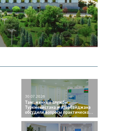
25.07.2026
В Туркменистане внедрена
электронная система eTIR
30.07.2026
Таможенные службы
Туркменистана и Азербайджана
обсудили вопросы практического
взаимодействия
30.07.2026
Межведомственный учебно-
методический семинар,
состоявшийся в Учебном центре