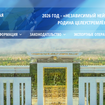
АЯ
2026 ГОД - «НЕЗАВИСИМЫЙ НЕ
РОДИНА ЦЕЛЕУСТРЕМЛЁ
НФОРМАЦИЯ
ЗАКОНОДАТЕЛЬСТВО
ЭКСПОРТНЫЕ ОПЕР