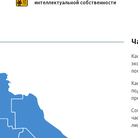
интеллектуальной собственности
Ч
Ка
эк
по
Ка
по
пр
кр
Со
Ту
ча
ли
ри