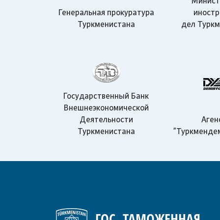
Минист
Генеральная прокуратура
иност
Туркменистана
дел Турк
Государственный Банк
Внешнеэкономической
Деятельности
Аген
Туркменистана
"Туркменде
ГОС. ТАМОЖЕННАЯ