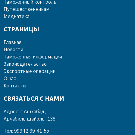
Та­мо­жен­ный кон­троль
Пу­те­шест­вен­ни­кам
Ме­диа­те­ка
СТРАНИЦЫ
Главная
Новости
Таможенная информация
Законодательство
Экспортные операции
О нас
Контакты
СВЯЗАТЬСЯ С НАМИ
Адрес: г. Ашхабад,
Арчабиль шайолы, 138
Тел: 993 12 39-41-55