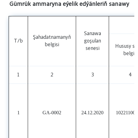
Gümrük ammaryna eýelik edýänleriň sanawy
Sanawa
Şahadatnamanyň
T/b
goşulan
belgisi
Hususy sa
senesi
belgisi
1
2
3
4
1
GA-0002
24.12.2020
102211003