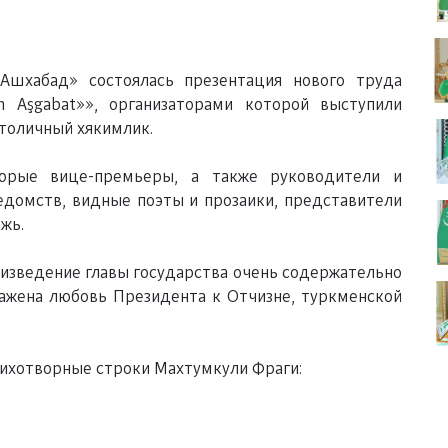
Ашхабад» состоялась презентация нового труда
m Aşgabat»», организаторами которой выступили
толичный хякимлик.
торые вице-премьеры, а также руководители и
домств, видные поэты и прозаики, представители
жь.
оизведение главы государства очень содержательно
ражена любовь Президента к Отчизне, туркменской
тихотворные строки Махтумкули Фраги: