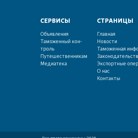
СЕРВИСЫ
СТРАНИЦЫ
Объ­яв­ле­ния
Главная
Та­мо­жен­ный кон­
Новости
троль
Таможенная инф
Пу­те­шест­вен­ни­кам
Законодательст
Ме­диа­те­ка
Экспортные опе
О нас
Контакты