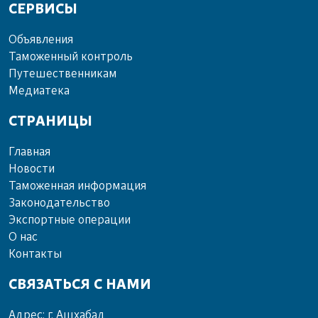
СЕРВИСЫ
Объ­яв­ле­ния
Та­мо­жен­ный кон­троль
Пу­те­шест­вен­ни­кам
Ме­диа­те­ка
СТРАНИЦЫ
Главная
Новости
Таможенная информация
Законодательство
Экспортные операции
О нас
Контакты
СВЯЗАТЬСЯ С НАМИ
Адрес: г. Ашхабад,