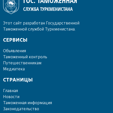
ГОС. ТАМОЖЕННАЯ
СЛУЖБА ТУРКМЕНИСТАНА
Этот сайт разработан Государственной
Таможенной службой Туркменистана.
СЕРВИСЫ
Объ­яв­ле­ния
Та­мо­жен­ный кон­троль
Пу­те­шест­вен­ни­кам
Ме­диа­те­ка
СТРАНИЦЫ
Главная
Новости
Таможенная информация
Законодательство