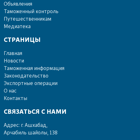
Объ­яв­ле­ния
Та­мо­жен­ный кон­троль
Пу­те­шест­вен­ни­кам
Ме­диа­те­ка
СТРАНИЦЫ
Главная
Новости
Таможенная информация
Законодательство
Экспортные операции
О нас
Контакты
СВЯЗАТЬСЯ С НАМИ
Адрес: г. Ашхабад,
Арчабиль шайолы, 138