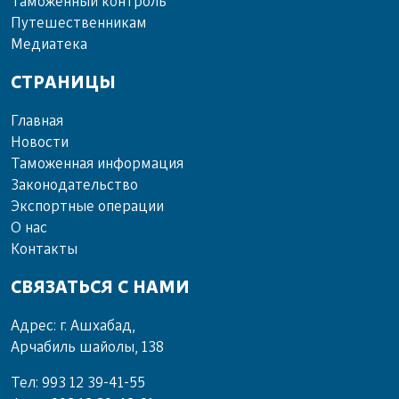
Та­мо­жен­ный кон­троль
Пу­те­шест­вен­ни­кам
Ме­диа­те­ка
СТРАНИЦЫ
Главная
Новости
Таможенная информация
Законодательство
Экспортные операции
О нас
Контакты
СВЯЗАТЬСЯ С НАМИ
Адрес: г. Ашхабад,
Арчабиль шайолы, 138
Тел: 993 12 39-41-55