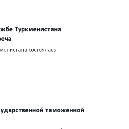
ужбе Туркменистана
реча
кменистана состоялась
сударственной таможенной