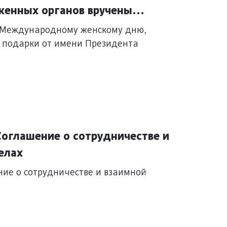
енных органов вручены
кменистана
 Международному женскому дню,
 подарки от имени Президента
Соглашение о сотрудничестве и
елах
ие о сотрудничестве и взаимной