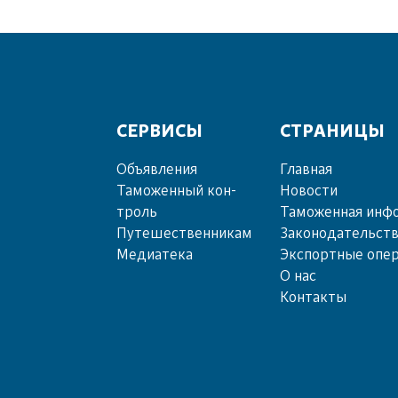
СЕРВИСЫ
СТРАНИЦЫ
Объ­яв­ле­ния
Главная
Та­мо­жен­ный кон­
Новости
троль
Таможенная инф
Пу­те­шест­вен­ни­кам
Законодательст
Ме­диа­те­ка
Экспортные опе
О нас
Контакты