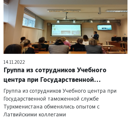
14.11.2022
Группа из сотрудников Учебного
центра при Государственной
таможенной службе Туркменистана
Группа из сотрудников Учебного центра при
обменялись опытом с Латвийскими
Государственной таможенной службе
Туркменистана обменялись опытом с
коллегами
Латвийскими коллегами