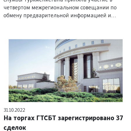
межрегиональном совещании по
службы Туркменистана приняла участие в
четвертом межрегиональном совещании по
обмену предварительной
обмену предварительной информацией и
информацией и контролю грузов
контролю грузов
31.10.2022
На торгах ГТСБТ зарегистрировано 37
сделок