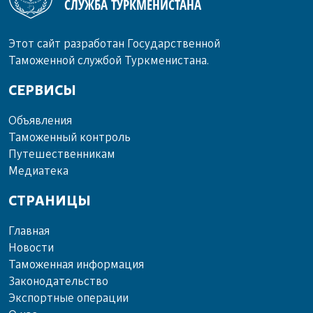
СЛУЖБА ТУРКМЕНИСТАНА
Этот сайт разработан Государственной
Таможенной службой Туркменистана.
СЕРВИСЫ
Объ­яв­ле­ния
Та­мо­жен­ный кон­троль
Пу­те­шест­вен­ни­кам
Ме­диа­те­ка
СТРАНИЦЫ
Главная
Новости
Таможенная информация
Законодательство
Экспортные операции