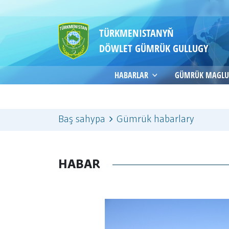
TÜRKMENISTANYŇ
DÖWLET GÜMRÜK GULLUGY
HABARLAR
GÜMRÜK MAGLU
Baş sahypa
Gümrük habarlary
HABAR