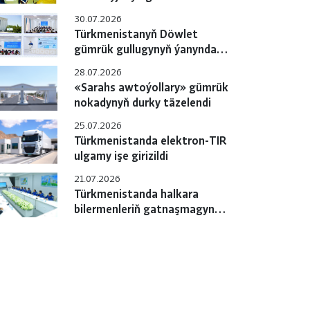
gulluklary özara
30.07.2026
hyzmatdaşlygyň meselelerini
Türkmenistanyň Döwlet
ara alyp maslahatlaşdylar
gümrük gullugynyň ýanyndaky
Okuw merkezinde pudagara
28.07.2026
okuw-maslahaty geçirildi
«Sarahs awtoýollary» gümrük
nokadynyň durky täzelendi
25.07.2026
Türkmenistanda elektron-TIR
ulgamy işe girizildi
21.07.2026
Türkmenistanda halkara
bilermenleriň gatnaşmagynda
«e-TIR» ulgamyny
sanlylaşdyrmak boýunça
çäreler geçirilýär