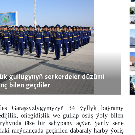
k gullugynyň serkerdeler düzümi
nç bilen geçdiler
des Garaşsyzlygymyzyň 34 ýyllyk baýramy
dijilik, öňegidişlik we gülläp ösüş ýoly bilen
yhynda täze bir sahypany açýar. Şanly sene
äki meýdançada geçirilen dabaraly harby ýöriş