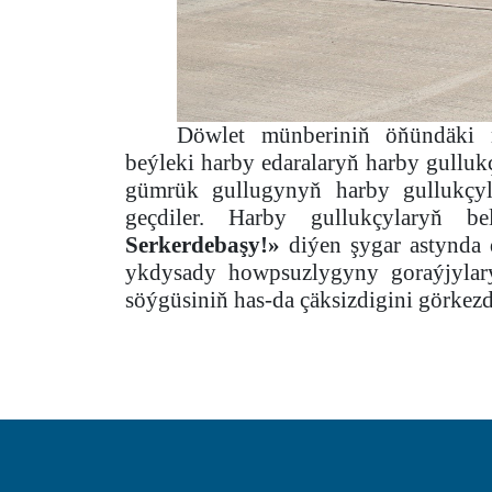
Döwlet münberiniň öňündäki m
beýleki harby edaralaryň harby gulluk
gümrük gullugynyň harby gullukçyl
geçdiler. Harby gullukçylaryň 
Serkerdebaşy!»
diýen şygar astynda 
ykdysady howpsuzlygyny goraýjylar
söýgüsiniň has-da çäksizdigini görkez