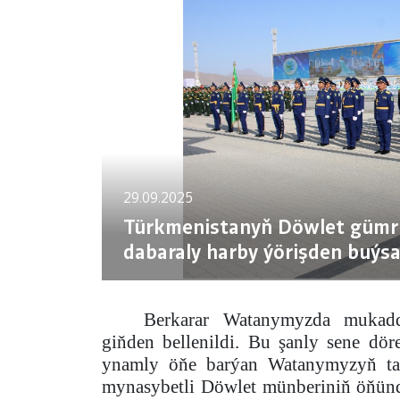
29.09.2025
Türkmenistanyň Döwlet gümrü
dabaraly harby ýörişden buýsa
Berkarar Watanymyzda mukad
giňden bellenildi. Bu şanly sene döre
ynamly öňe barýan Watanymyzyň tar
mynasybetli Döwlet münberiniň öňünd