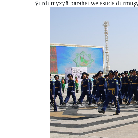
ýurdumyzyň parahat we asuda durmuşy