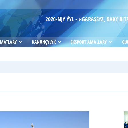
2026-NJY ÝYL - «GARAŞSYZ, BAKY B
MATLARY
KANUNÇYLYK
EKSPORT AMALLARY
GU