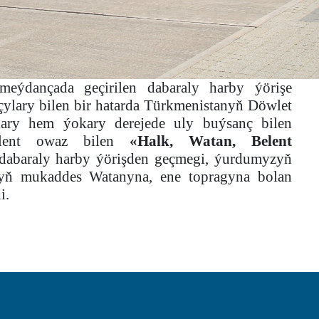
eýdançada geçirilen dabaraly harby ýörişe
çylary bilen bir hatarda Türkmenistanyň Döwlet
ary hem ýokary derejede uly buýsanç bilen
belent owaz bilen
«Halk, Watan, Belent
dabaraly harby ýörişden geçmegi, ýurdumyzyň
yň mukaddes Watanyna, ene topragyna bolan
di.