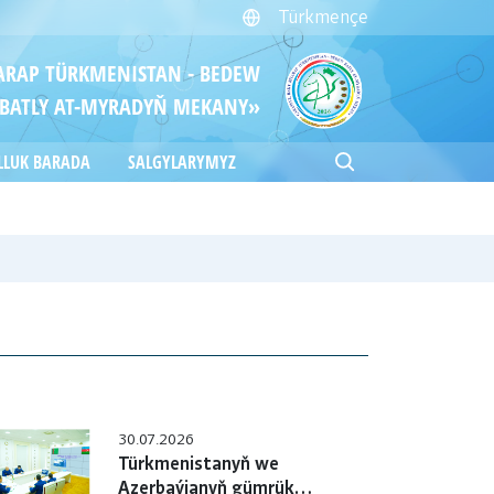
Türkmençe
ITARAP TÜRKMENISTAN - BEDEW
BATLY AT-MYRADYŇ MEKANY»
LLUK BARADA
SALGYLARYMYZ
30.07.2026
Türkmenistanyň we
Azerbaýjanyň gümrük