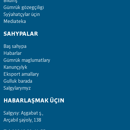
Bil­di­riş
Güm­rük gö­zeg­çi­li­gi
Sy­ýa­hat­çy­lar ü­çin
Media­teka
SAHYPALAR
Baş sahypa
Habarlar
Gümrük maglumatlary
Kanunçylyk
Eksport amallary
Gulluk barada
Salgylarymyz
HABARLAŞMAK ÜÇIN
Salgysy: Aşgabat ş.,
Arçabil şaýoly, 138