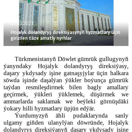
03.03.2023
Hojalyk dolandyryş direksiýasynyň hyzmatlary üçin
girizilen täze amatly nyrhlar
Türkmenistanyň Döwlet gümrük gullugynyň
ýanyndaky Hojalyk dolandyryş direksiýasy,
daşary ykdysady işine gatnaşyjylar üçin halkara
söwda işinde daşalýan ýükler boýunça gümrük
taýdan resmileşdirmek bilen bagly amallary
geçirmek, ýükleri ýüklemek, düşürmek we
ammarlarda saklamak we beýleki görnüşdäki
ýokary hilli hyzmatlary üpjün edýär.
Ýurdumyzyň ähli pudaklarynda sanly
ulgamy giňden ulanylýan döwründe, Hojalyk
dolandyryş direksiýanyň daşary ykdysady işine