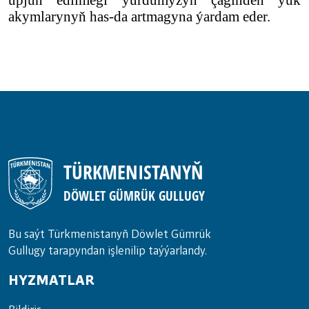
akymlarynyň has-da artmagyna ýardam eder.
TÜRKMENISTANYŇ
DÖWLET GÜMRÜK GULLUGY
Bu saýt Türkmenistanyñ Döwlet Gümrük
Gullugy tarapyndan işlenilip taýýarlandy.
HYZMATLAR