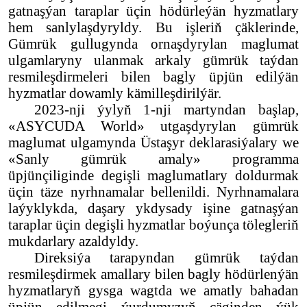
gatnaşýan taraplar üçin hödürleýän hyzmatlary
hem sanlylaşdyryldy. Bu işleriň çäklerinde,
Gümrük gullugynda ornaşdyrylan maglumat
ulgamlaryny ulanmak arkaly gümrük taýdan
resmileşdirmeleri bilen bagly üpjün edilýän
hyzmatlar dowamly kämilleşdirilýär.
2023-nji ýylyň 1-nji martyndan başlap,
«ASYСUDA World» utgaşdyrylan gümrük
maglumat ulgamynda Üstaşyr deklarasiýalary we
«Sanly gümrük amaly» programma
üpjünçiliginde degişli maglumatlary doldurmak
üçin täze nyrhnamalar bellenildi. Nyrhnamalara
laýyklykda, daşary ykdysady işine gatnaşýan
taraplar üçin degişli hyzmatlar boýunça tölegleriň
mukdarlary azaldyldy.
Direksiýa tarapyndan gümrük taýdan
resmileşdirmek amallary bilen bagly hödürlenýän
hyzmatlaryň gysga wagtda we amatly bahadan
üpjün edilmegi ýurdumyzyň çäginden ýük