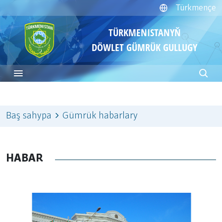
Türkmençe
TÜRKMENISTANYŇ
DÖWLET GÜMRÜK GULLUGY
Baş sahypa
Gümrük habarlary
HABAR