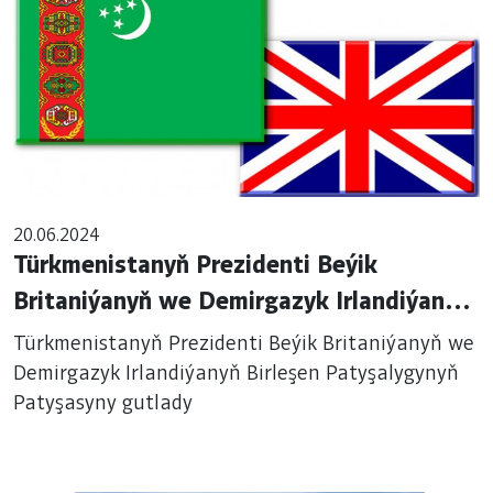
20.06.2024
Türkmenistanyň Prezidenti Beýik
Britaniýanyň we Demirgazyk Irlandiýanyň
Birleşen Patyşalygynyň Patyşasyny
Türkmenistanyň Prezidenti Beýik Britaniýanyň we
gutlady
Demirgazyk Irlandiýanyň Birleşen Patyşalygynyň
Patyşasyny gutlady