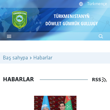
Türkmençe
TÜRKMENISTANYŇ
DÖWLET GÜMRÜK GULLUGY
Baş sahypa
Habarlar
HABARLAR
RSS