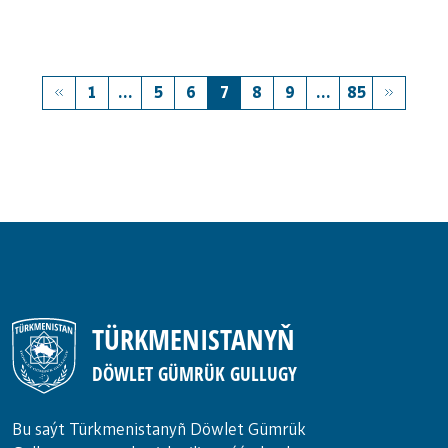
1
...
5
6
7
8
9
...
85
TÜRKMENISTANYŇ
DÖWLET GÜMRÜK GULLUGY
Bu saýt Türkmenistanyñ Döwlet Gümrük