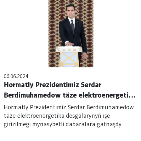
06.06.2024
Hormatly Prezidentimiz Serdar
Berdimuhamedow täze elektroenergetika
desgalarynyň işe girizilmegi mynasybetli
Hormatly Prezidentimiz Serdar Berdimuhamedow
dabaralara gatnaşdy
täze elektroenergetika desgalarynyň işe
girizilmegi mynasybetli dabaralara gatnaşdy