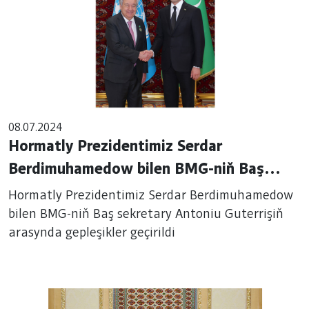
08.07.2024
Hormatly Prezidentimiz Serdar
Berdimuhamedow bilen BMG-niň Baş
sekretary Antoniu Guterrişiň arasynda
Hormatly Prezidentimiz Serdar Berdimuhamedow
gepleşikler geçirildi
bilen BMG-niň Baş sekretary Antoniu Guterrişiň
arasynda gepleşikler geçirildi