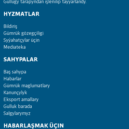
Gullugy tarapyndan işlenilip taýýarlandy.
HYZMATLAR
Bil­di­riş
Güm­rük gö­zeg­çi­li­gi
Sy­ýa­hat­çy­lar ü­çin
Media­teka
SAHYPALAR
Baş sahypa
Habarlar
Gümrük maglumatlary
Kanunçylyk
Eksport amallary
Gulluk barada
Salgylarymyz
HABARLAŞMAK ÜÇIN