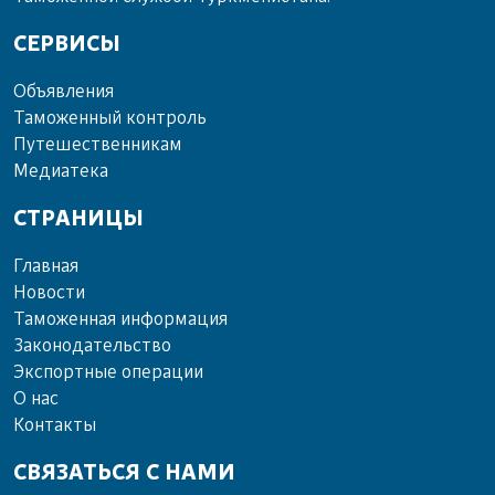
СЕРВИСЫ
Объ­яв­ле­ния
Та­мо­жен­ный кон­троль
Пу­те­шест­вен­ни­кам
Ме­диа­те­ка
СТРАНИЦЫ
Главная
Новости
Таможенная информация
Законодательство
Экспортные операции
О нас
Контакты
СВЯЗАТЬСЯ С НАМИ