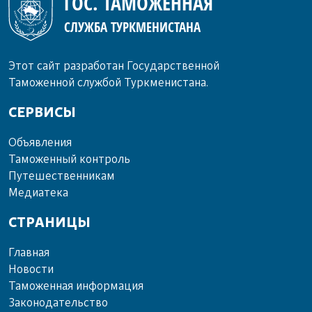
ГОС. ТАМОЖЕННАЯ
СЛУЖБА ТУРКМЕНИСТАНА
Этот сайт разработан Государственной
Таможенной службой Туркменистана.
СЕРВИСЫ
Объ­яв­ле­ния
Та­мо­жен­ный кон­троль
Пу­те­шест­вен­ни­кам
Ме­диа­те­ка
СТРАНИЦЫ
Главная
Новости
Таможенная информация
Законодательство