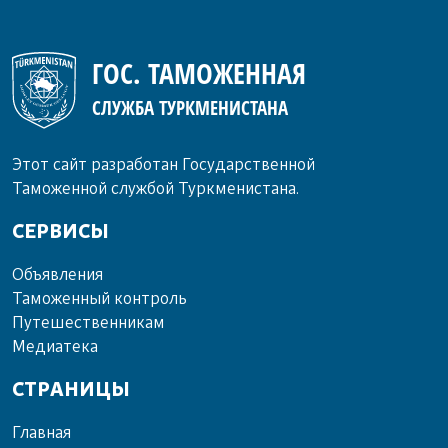
ГОС. ТАМОЖЕННАЯ
СЛУЖБА ТУРКМЕНИСТАНА
Этот сайт разработан Государственной
Таможенной службой Туркменистана.
СЕРВИСЫ
Объ­яв­ле­ния
Та­мо­жен­ный кон­троль
Пу­те­шест­вен­ни­кам
Ме­диа­те­ка
СТРАНИЦЫ
Главная