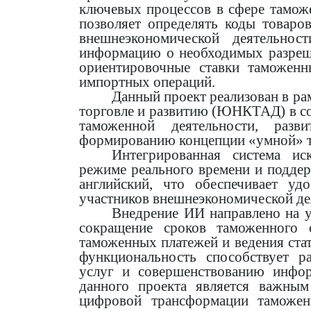
ключевых процессов в сфере тамож
позволяет определять коды товаро
внешнеэкономической деятельнос
информацию о необходимых разреши
ориентировочные ставки таможен
импортных операций.
Данный проект реализован в р
торговле и развитию (ЮНКТАД) в со
таможенной деятельности, разв
формированию концепции «умной» 
Интегрированная система ис
режиме реального времени и поддер
английский, что обеспечивает уд
участников внешнеэкономической де
Внедрение ИИ направлено на 
сокращение сроков таможенного 
таможенных платежей и ведения стат
функциональность способствует 
услуг и совершенствованию инфор
данного проекта является важны
цифровой трансформации таможен