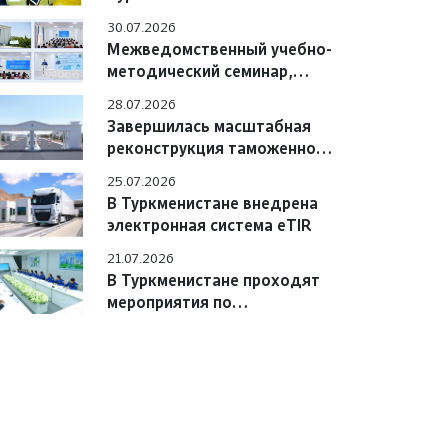
Азербайджана обсудили
30.07.2026
вопросы практического
Межведомственный учебно-
взаимодействия
методический семинар,
состоявшийся в Учебном
28.07.2026
центре
Завершилась масштабная
реконструкция таможенного
поста «Сарахс автоёллары»
25.07.2026
В Туркменистане внедрена
электронная система eTIR
21.07.2026
В Туркменистане проходят
мероприятия по
цифровизации системы «e-
TIR» с участием
международных экспертов