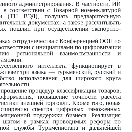
енного администрирования. В частности, ИИ
в в соответствии с Товарной номенклатурой
ти (ТН ВЭД), получать предварительную
тельных документах, а также рассчитывать
ных пошлин при осуществлении экспортно-
амках сотрудничества с Конференцией ООН по
ответствии с инициативами по цифровизации
итию региональной взаимосвязанности и
таможни.
кусственного интеллекта функционирует в
живает три языка — туркменский, русский и
обство использования для широкого круга
ятельности.
упрощение процедур классификации товаров,
оформления, повышение точности расчёта
истики внешней торговли. Кроме того, новая
расширению спектра цифровых таможенных
мационной поддержки бизнеса. Реализация
м шагом в рамках проводимых реформ по
ной службы Туркменистана и дальнейшей