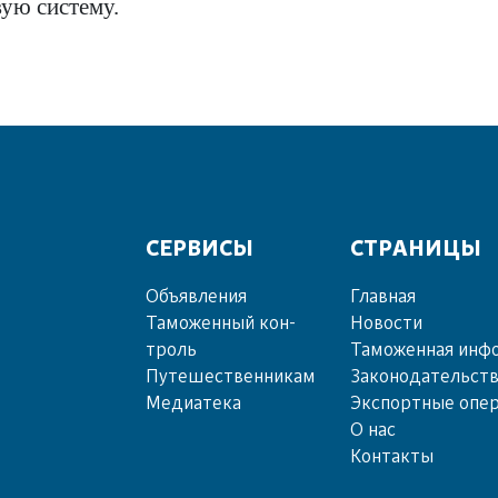
ую систему.
СЕРВИСЫ
СТРАНИЦЫ
Объ­яв­ле­ния
Главная
Та­мо­жен­ный кон­
Новости
троль
Таможенная инф
Пу­те­шест­вен­ни­кам
Законодательст
Ме­диа­те­ка
Экспортные опе
О нас
Контакты