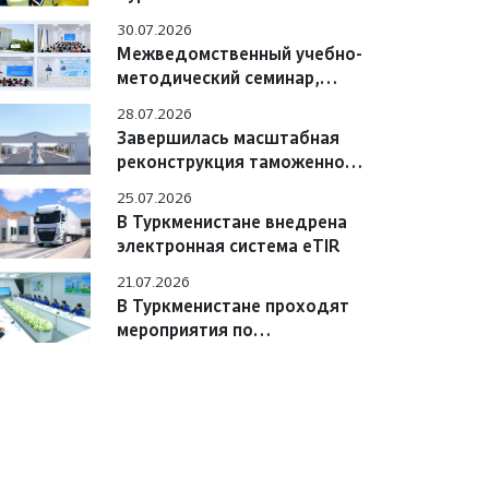
Азербайджана обсудили
30.07.2026
вопросы практического
Межведомственный учебно-
взаимодействия
методический семинар,
состоявшийся в Учебном
28.07.2026
центре
Завершилась масштабная
реконструкция таможенного
поста «Сарахс автоёллары»
25.07.2026
В Туркменистане внедрена
электронная система eTIR
21.07.2026
В Туркменистане проходят
мероприятия по
цифровизации системы «e-
TIR» с участием
международных экспертов