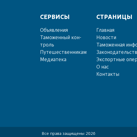
СЕРВИСЫ
СТРАНИЦЫ
Объ­яв­ле­ния
Главная
Та­мо­жен­ный кон­
Новости
троль
Таможенная инф
Пу­те­шест­вен­ни­кам
Законодательст
Ме­диа­те­ка
Экспортные опе
О нас
Контакты
Все права защищены 2026