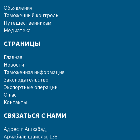
Объ­яв­ле­ния
Та­мо­жен­ный кон­троль
Пу­те­шест­вен­ни­кам
Ме­диа­те­ка
СТРАНИЦЫ
Главная
Новости
Таможенная информация
Законодательство
Экспортные операции
О нас
Контакты
СВЯЗАТЬСЯ С НАМИ
Адрес: г. Ашхабад,
Арчабиль шайолы, 138