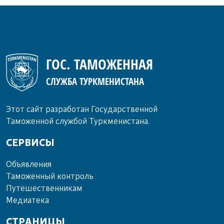
ГОС. ТАМОЖЕННАЯ
СЛУЖБА ТУРКМЕНИСТАНА
Этот сайт разработан Государственной
Таможенной службой Туркменистана.
СЕРВИСЫ
Объ­яв­ле­ния
Та­мо­жен­ный кон­троль
Пу­те­шест­вен­ни­кам
Ме­диа­те­ка
СТРАНИЦЫ