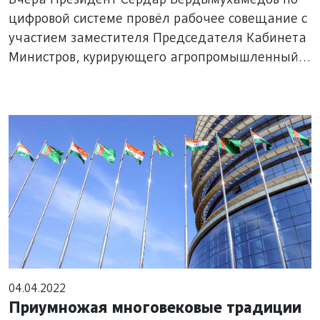
Вчера Президент Сердар Бердымухамедов по
цифровой системе провёл рабочее совещание с
участием заместителя Председателя Кабинета
Министров, курирующего агропромышленный
комплекс, и хякимов велаятов. На рассмотрение
были вынесены ключевые вопросы социально-
экономического развития регионов и ход
сезонных сельхозработ.
04.04.2022
Приумножая многовековые традиции