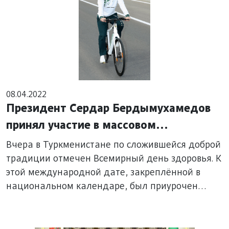
08.04.2022
Президент Сердар Бердымухамедов
принял участие в массовом
велопробеге
Вчера в Туркменистане по сложившейся доброй
традиции отмечен Всемирный день здоровья. К
этой международной дате, закреплённой в
национальном календаре, был приурочен
массовый велопробег, в котором принял участие
Президент Сердар Бердымухамедов.