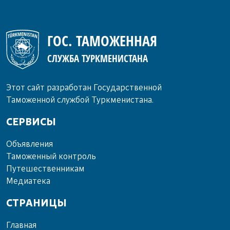
ГОС. ТАМОЖЕННАЯ
СЛУЖБА ТУРКМЕНИСТАНА
Этот сайт разработан Государственной
Таможенной службой Туркменистана.
СЕРВИСЫ
Объ­яв­ле­ния
Та­мо­жен­ный кон­троль
Пу­те­шест­вен­ни­кам
Ме­диа­те­ка
СТРАНИЦЫ
Главная