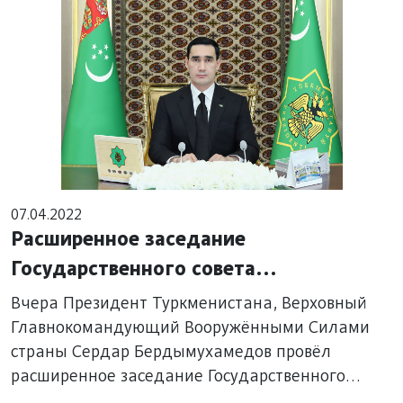
07.04.2022
Расширенное заседание
Государственного совета
безопасности Туркменистана
Вчера Президент Туркменистана, Верховный
Главнокомандующий Вооружёнными Силами
страны Сердар Бердымухамедов провёл
расширенное заседание Государственного
совета безопасности, на котором был