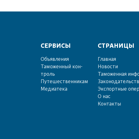
СЕРВИСЫ
СТРАНИЦЫ
Объ­яв­ле­ния
Главная
Та­мо­жен­ный кон­
Новости
троль
Таможенная инф
Пу­те­шест­вен­ни­кам
Законодательст
Ме­диа­те­ка
Экспортные опе
О нас
Контакты