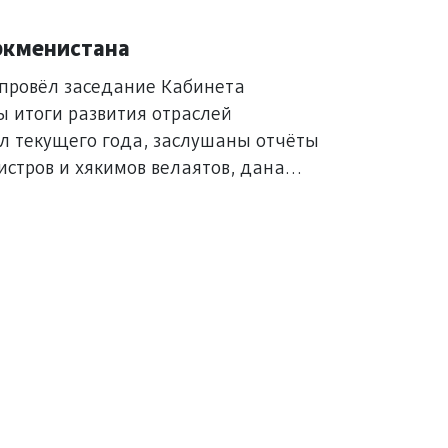
ркменистана
провёл заседание Кабинета
ы итоги развития отраслей
л текущего года, заслушаны отчёты
стров и хякимов велаятов, дана
ритетные задачи социально-
а предстоящий период.