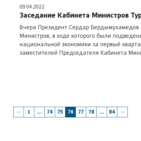
09.04.2022
Заседание Кабинета Министров Ту
Вчера Президент Сердар Бердымухамедов 
Министров, в ходе которого были подведен
национальной экономики за первый кварта
заместителей Председателя Кабинета Мини
оценка их деятельности, определены прио
экономического развития Туркменистана н
1
...
74
75
76
77
78
...
84