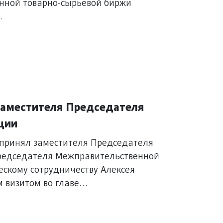
енной товарно-сырьевой биржи
.
заместителя Председателя
ции
принял заместителя Председателя
председателя Межправительственной
ескому сотрудничеству Алексея
 визитом во главе
ы.