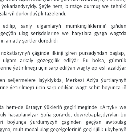
aty ýokarlandyryldy. Şeýle hem, birnäçe durmuş we tehniki
galaryň durky düýpli täzelendi.
dilip, sanly ulgamlaryň mümkinçilikleriniň giňden
geçýän ulag serişdelerine we harytlara gysga wagtda
n amatly şertler döredildi.
nokatlarynyň çäginde ilkinji giren pursadyndan başlap,
y ulgam arkaly gözegçilik edilýär. Bu bolsa, gümrük
ine ýetirilmegi üçin sarp edilýän wagty ep-esli azaldýar.
en seljermelere laýyklykda, Merkezi Aziýa ýurtlarynyň
ne ýetirilmegi üçin sarp edilýän wagt sebit boýunça iň
a hem-de üstaşyr ýükleriň geçirilmeginde «Artyk» we
ly hasaplanylýar. Şoňa görä-de, döwrebaplaşdyrylan bu
leri boýunça ýurdumyzyň çäginden geçýän awtoulag
magyna, multimodal ulag geçelgeleriniň geçirijilik ukybynyň