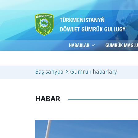
TÜRKMENISTANYŇ
DÖWLET GÜMRÜK GULLUGY
HABARLAR
GÜMRÜK MAGLU
Baş sahypa
Gümrük habarlary
HABAR