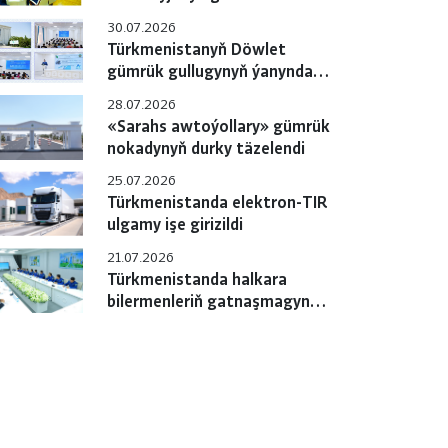
gulluklary özara
30.07.2026
hyzmatdaşlygyň meselelerini
Türkmenistanyň Döwlet
ara alyp maslahatlaşdylar
gümrük gullugynyň ýanyndaky
Okuw merkezinde pudagara
28.07.2026
okuw-maslahaty geçirildi
«Sarahs awtoýollary» gümrük
nokadynyň durky täzelendi
25.07.2026
Türkmenistanda elektron-TIR
ulgamy işe girizildi
21.07.2026
Türkmenistanda halkara
bilermenleriň gatnaşmagynda
«e-TIR» ulgamyny
sanlylaşdyrmak boýunça
çäreler geçirilýär