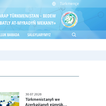
Türkmençe
ITARAP TÜRKMENISTAN - BEDEW
BATLY AT-MYRADYŇ MEKANY»
LLUK BARADA
SALGYLARYMYZ
30.07.2026
Türkmenistanyň we
Azerbaýjanyň gümrük