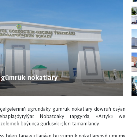
 gümrük nokatlary
çelgeleriniň ugrundaky gümrük nokatlary döwrüň ösýän
rebaplaşdyrylýar. Nobatdaky tapgyrda, «Artyk» we
zelemek boýunça gurluşyk işleri tamamlandy.
rluşy bilen tapawutlanýan bu gümrük nokatlarynyň umumy