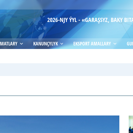
2026-NJY ÝYL - «GARAŞSYZ, BAKY B
MATLARY
KANUNÇYLYK
EKSPORT AMALLARY
GU