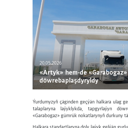
20.05.2026
«Artyk» hem-de «Garabogaz»
döwrebaplaşdyryldy
Ýurdumyzyň çäginden geçýän halkara ulag ge
talaplaryna laýyklykda, tapgyrlaýyn döw
«Garabogaz» gümrük nokatlarynyň durkuny tä
Halkara standartlaryna doly laýyk gelýän gu