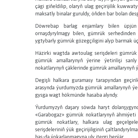
çägi giňeldilip, olaryň ulag geçirijilik kuww
maksatly binalar guruldy, öňden bar bolan des
Döwrebap barlag enjamlary bilen üpjün e
ornaşdyrylmagy bilen, gümrük serhedinden 
ygtybarly gümrük gözegçiligini alyp barmak üçi
Häzirki wagtda awtoulag serişdeleri gümrük 
gümrük amallarynyň ýerine ýetirilişi sanl
nokatlarynyň çäklerinde gümrük amallarynyň ýer
Degişli halkara guramasy tarapyndan geçiril
arasynda ýurdumyzda gümrük amallarynyň ýeri
gysga wagt hökmünde hasaba alyndy.
Ýurdumyzyň daşary söwda haryt dolanşygynd
«Garabogaz» gümrük nokatlarynyň ähmiýeti u
gümrük nokatlary, halkara ulag geçelge
serişdeleriniň ýük geçirijiliginiň çaltlandyryl
has-da ýokarlanmagyna uly itergi berýär.