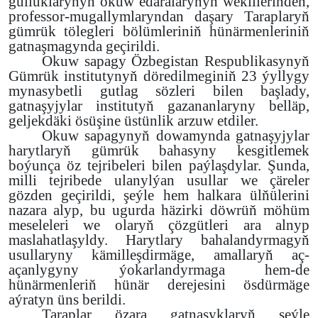
gulluklarynyň okuw edaralarynyň wekillerinden,
professor-mugallymlaryndan daşary Taraplaryň
gümrük tölegleri bölümleriniň hünärmenleriniň
gatnaşmagynda geçirildi.
Okuw sapagy Özbegistan Respublikasynyň
Gümrük institutynyň döredilmeginiň
23 ýyllygy
mynasybetli gutlag sözleri bilen başlady,
gatnaşyjylar institutyň gazananlaryny belläp,
geljekdäki ösüşine üstünlik arzuw etdiler.
Okuw sapagynyň dowamynda gatnaşyjylar
harytlaryň gümrük bahasyny kesgitlemek
boýunça öz tejribeleri bilen paýlaşdylar. Şunda,
milli tejribede ulanylýan usullar we çäreler
gözden geçirildi, şeýle hem halkara ülňülerini
nazara alyp, bu ugurda häzirki döwrüň möhüm
meseleleri we olaryň çözgütleri ara alnyp
maslahatlaşyldy. Harytlary bahalandyrmagyň
usullaryny kämilleşdirmäge, amallaryň aç-
açanlygyny ýokarlandyrmaga hem-de
hünärmenleriň hünär derejesini ösdürmäge
aýratyn üns berildi.
Taraplar özara gatnaşyklaryň şeýle