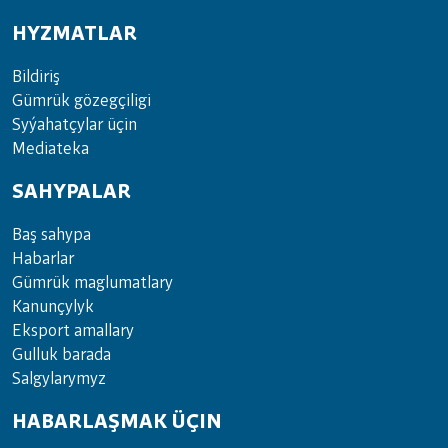
HYZMATLAR
Bil­di­riş
Güm­rük gö­zeg­çi­li­gi
Sy­ýa­hat­çy­lar ü­çin
Media­teka
SAHYPALAR
Baş sahypa
Habarlar
Gümrük maglumatlary
Kanunçylyk
Eksport amallary
Gulluk barada
Salgylarymyz
HABARLAŞMAK ÜÇIN