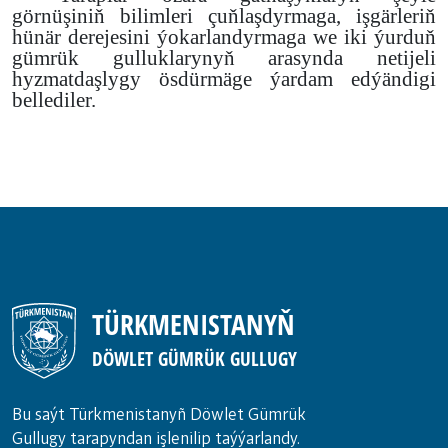
görnüşiniň bilimleri çuňlaşdyrmaga, işgärleriň
hünär derejesini ýokarlandyrmaga we iki ýurduň
gümrük gulluklarynyň arasynda netijeli
hyzmatdaşlygy ösdürmäge ýardam edýändigi
bellediler.
TÜRKMENISTANYŇ
DÖWLET GÜMRÜK GULLUGY
Bu saýt Türkmenistanyñ Döwlet Gümrük
Gullugy tarapyndan işlenilip taýýarlandy.