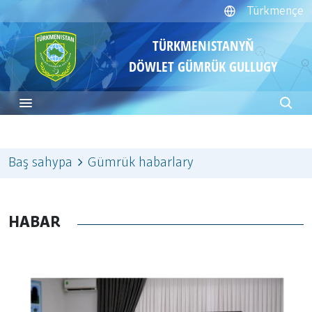
Türkmençe
TÜRKMENISTANYŇ
DÖWLET GÜMRÜK GULLUGY
Baş sahypa
Gümrük habarlary
HABAR