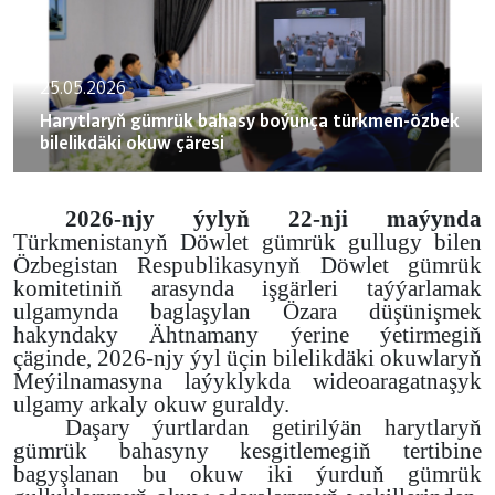
25.05.2026
Harytlaryň gümrük bahasy boýunça türkmen-özbek
bilelikdäki okuw çäresi
2026-njy ýylyň 22-nji maýynda
Türkmenistanyň Döwlet gümrük gullugy bilen
Özbegistan Respublikasynyň Döwlet gümrük
komitetiniň arasynda işgärleri taýýarlamak
ulgamynda baglaşylan Özara düşünişmek
hakyndaky Ähtnamany ýerine ýetirmegiň
çäginde,
2026-njy ýyl üçin bilelikdäki okuwlaryň
Meýilnamasyna laýyklykda wideoaragatnaşyk
ulgamy arkaly okuw guraldy.
Daşary ýurtlardan getirilýän harytlaryň
gümrük bahasyny kesgitlemegiň tertibine
bagyşlanan bu okuw
iki ýurduň gümrük