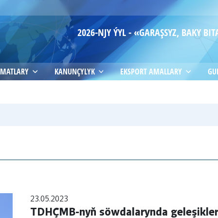
2026-NJY ÝYL - «GARAŞSYZ, BAKY B
MATLARY
KANUNÇYLYK
EKSPORT AMALLARY
GU
23.05.2023
TDHÇMB-nyň söwdalarynda geleşikleri