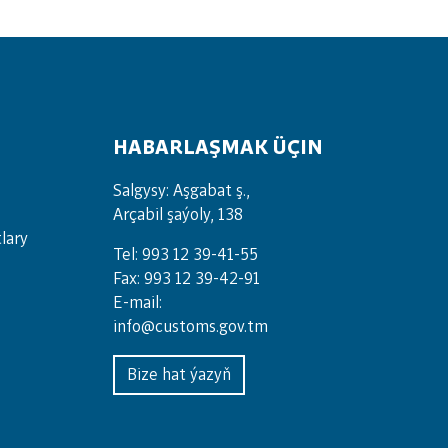
HABARLAŞMAK ÜÇIN
Salgysy: Aşgabat ş.,
Arçabil şaýoly, 138
lary
Tel: 993 12 39-41-55
Fax: 993 12 39-42-91
E-mail:
info@customs.gov.tm
Bize hat ýazyň