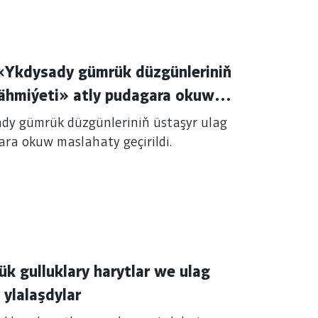
y gümrük düzgünleriniň
y pudagara okuw
niň üstaşyr ulag
geçirijiligi ösdürmekdäki ähmiýeti» atly pudagara okuw maslahaty geçirildi.
k gulluklary harytlar we ulag
ylalaşdylar