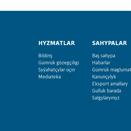
HYZMATLAR
SAHYPALAR
Bil­di­riş
Baş sahypa
Güm­rük gö­zeg­çi­li­gi
Habarlar
Sy­ýa­hat­çy­lar ü­çin
Gümrük maglumat
Media­teka
Kanunçylyk
Eksport amallary
Gulluk barada
Salgylarymyz