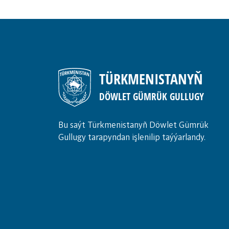
TÜRKMENISTANYŇ
DÖWLET GÜMRÜK GULLUGY
Bu saýt Türkmenistanyñ Döwlet Gümrük
Gullugy tarapyndan işlenilip taýýarlandy.