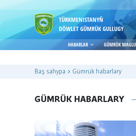
TÜRKMENISTANYŇ
DÖWLET GÜMRÜK GULLUGY
HABARLAR
GÜMRÜK MAGLU
Baş sahypa
Gümrük habarlary
GÜMRÜK HABARLARY