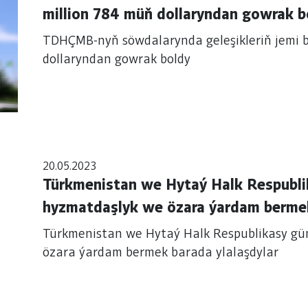
million 784 müň dollaryndan gowrak b
TDHÇMB-nyň söwdalarynda geleşikleriň jemi 
dollaryndan gowrak boldy
20.05.2023
Türkmenistan we Hytaý Halk Respubli
hyzmatdaşlyk we özara ýardam bermek
Türkmenistan we Hytaý Halk Respublikasy gü
özara ýardam bermek barada ylalaşdylar