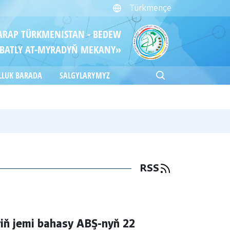
Türkmençe
ITARAP TÜRKMENISTAN - BEDEW
BATLY AT-MYRADYŇ MEKANY»
LLUK BARADA
SALGYLARYMYZ
RSS
ň jemi bahasy ABŞ-nyň 22