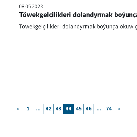
08.05.2023
Töwekgelçilikleri dolandyrmak boýunç
Töwekgelçilikleri dolandyrmak boýunça okuw ç
1
...
42
43
44
45
46
...
74