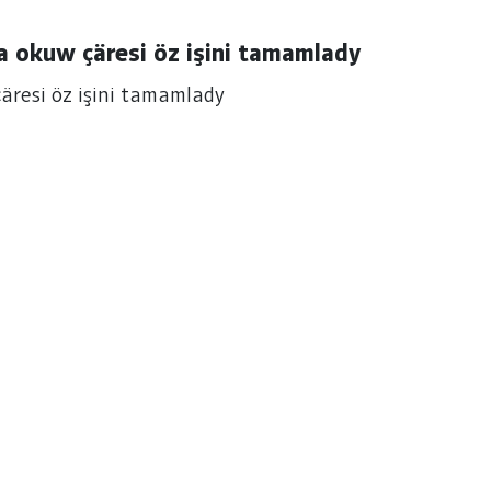
a okuw çäresi öz işini tamamlady
äresi öz işini tamamlady