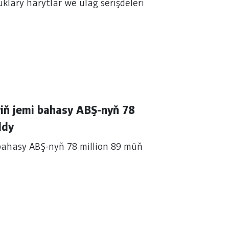
lary harytlar we ulag serişdeleri
ň jemi bahasy ABŞ-nyň 78
ldy
bahasy ABŞ-nyň 78 million 89 müň