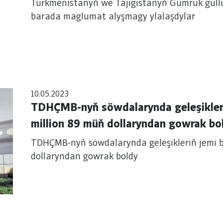
Türkmenistanyň we Täjigistanyň Gümrük gulluk
barada maglumat alyşmagy ylalaşdylar
10.05.2023
TDHÇMB-nyň söwdalarynda geleşikleri
million 89 müň dollaryndan gowrak bo
TDHÇMB-nyň söwdalarynda geleşikleriň jemi 
dollaryndan gowrak boldy