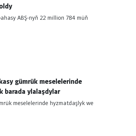
oldy
bahasy ABŞ-nyň 22 million 784 müň
kasy gümrük meselelerinde
 barada ylalaşdylar
mrük meselelerinde hyzmatdaşlyk we