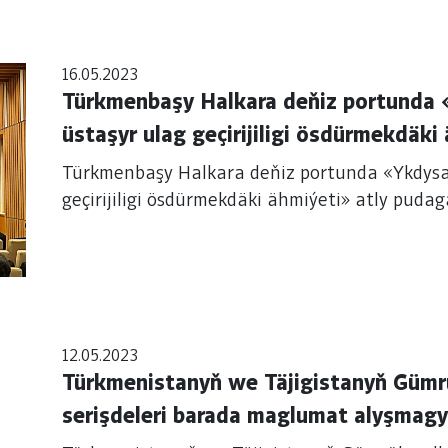
16.05.2023
Türkmenbaşy Halkara deňiz portunda «Ykdysad
üstaşyr ulag geçirijiligi ösdürmekdäki ähmiýeti» atl
maslahaty geçirildi.
Türkmenbaşy Halkara deňiz portunda «Ykdysady gümrük düzgünleri
12.05.2023
Türkmenistanyň we Täjigistanyň Gümrü
serişdeleri barada maglumat alyşmagy 