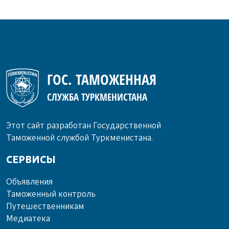
ГОС. ТАМОЖЕННАЯ
СЛУЖБА ТУРКМЕНИСТАНА
Этот сайт разработан Государственной
Таможенной службой Туркменистана.
СЕРВИСЫ
Объ­яв­ле­ния
Та­мо­жен­ный кон­троль
Пу­те­шест­вен­ни­кам
Ме­диа­те­ка