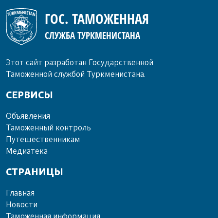
ГОС. ТАМОЖЕННАЯ
СЛУЖБА ТУРКМЕНИСТАНА
Этот сайт разработан Государственной
Таможенной службой Туркменистана.
СЕРВИСЫ
Объ­яв­ле­ния
Та­мо­жен­ный кон­троль
Пу­те­шест­вен­ни­кам
Ме­диа­те­ка
СТРАНИЦЫ
Главная
Новости
Таможенная информация