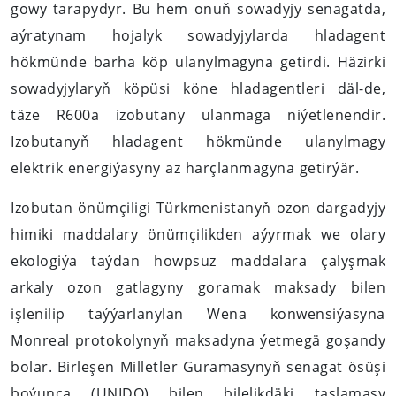
gowy tarapydyr. Bu hem onuň sowadyjy senagatda,
aýratynam hojalyk sowadyjylarda hladagent
hökmünde barha köp ulanylmagyna getirdi. Häzirki
sowadyjylaryň köpüsi köne hladagentleri däl-de,
täze R600a izobutany ulanmaga niýetlenendir.
Izobutanyň hladagent hökmünde ulanylmagy
elektrik energiýasyny az harçlanmagyna getirýär.
Izobutan önümçiligi Türkmenistanyň ozon dargadyjy
himiki maddalary önümçilikden aýyrmak we olary
ekologiýa taýdan howpsuz maddalara çalyşmak
arkaly ozon gatlagyny goramak maksady bilen
işlenilip taýýarlanylan Wena konwensiýasyna
Monreal protokolynyň maksadyna ýetmegä goşandy
bolar. Birleşen Milletler Guramasynyň senagat ösüşi
boýunça (UNIDO) bilen bilelikdäki taslamasy