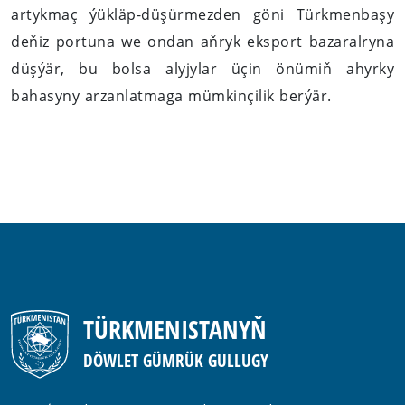
artykmaç ýükläp-düşürmezden göni Türkmenbaşy
deňiz portuna we ondan aňryk eksport bazaralryna
düşýär, bu bolsa alyjylar üçin önümiň ahyrky
bahasyny arzanlatmaga mümkinçilik berýär.
TÜRKMENISTANYŇ
DÖWLET GÜMRÜK GULLUGY