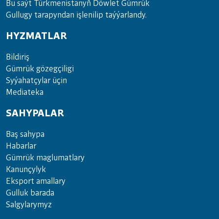
Bu saýt Türkmenistanyñ Döwlet Gümrük
Gullugy tarapyndan işlenilip taýýarlandy.
HYZMATLAR
Bil­di­riş
Güm­rük gö­zeg­çi­li­gi
Sy­ýa­hat­çy­lar ü­çin
Media­teka
SAHYPALAR
Baş sahypa
Habarlar
Gümrük maglumatlary
Kanunçylyk
Eksport amallary
Gulluk barada
Salgylarymyz