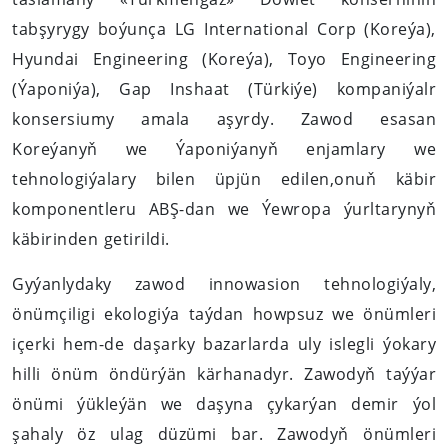
tabşyrygy boýunça LG International Corp (Koreýa),
Hyundai Engineering (Koreýa), Toyo Engineering
(Ýaponiýa), Gap Inshaat (Тürkiýe) kompaniýalr
konsersiumy amala aşyrdy. Zawod esasan
Koreýanyň we Ýaponiýanyň enjamlary we
tehnologiýalary bilen üpjün edilen,onuň käbir
komponentleru ABŞ-dan we Ýewropa ýurltarynyň
käbirinden getirildi.
Gyýanlydaky zawod innowasion tehnologiýaly,
önümçiligi ekologiýa taýdan howpsuz we önümleri
içerki hem-de daşarky bazarlarda uly islegli ýokary
hilli önüm öndürýän kärhanadyr. Zawodyň taýýar
önümi ýükleýän we daşyna çykarýan demir ýol
şahaly öz ulag düzümi bar. Zawodyň önümleri