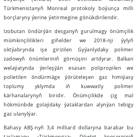
Türkmenistanyň Monreal protokoly boýunça milli
borçlaryny ýerine ýetirmegine gönükdirilendir.
Izobutan öndürýän desganyň gurulmagy önümçilik
mümkinçililikleri giňelder we 2018-nji ýylyň
oktýabrynda işe girizilen Gyýanlydaky polimer
zadowyň önümleriniň görnüşini artdyrar. Balkan
welaýatynda ýerleşýän esasan polipropilen we
polietilen öndürmäge ýörüteleşen gaz himiýasy
toplumy yklymda iň kuwwatly polimer
kärhanalarynyň biridir. Önümçilikde çig mal
hökmünbde golaýdaky ýataklardan alynýan tebigy
gaz ulanylýar.
Bahasy ABŞ-nyň 3,4 milliard dollaryna barabar bu
taslamany «Türkmengaz» Döwlet konserniniň