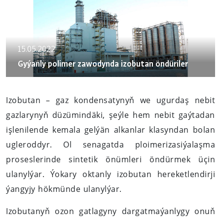
15.05.2022
Gyýanly polimer zawodynda izobutan öndüriler
Izobutan – gaz kondensatynyň we ugurdaş nebit
gazlarynyň düzümindäki, şeýle hem nebit gaýtadan
işlenilende kemala gelýän alkanlar klasyndan bolan
ugleroddyr. Ol senagatda ploimerizasiýalaşma
proseslerinde sintetik önümleri öndürmek üçin
ulanylýar. Ýokary oktanly izobutan hereketlendirji
ýangyjy hökmünde ulanylýar.
Izobutanyň ozon gatlagyny dargatmaýanlygy onuň