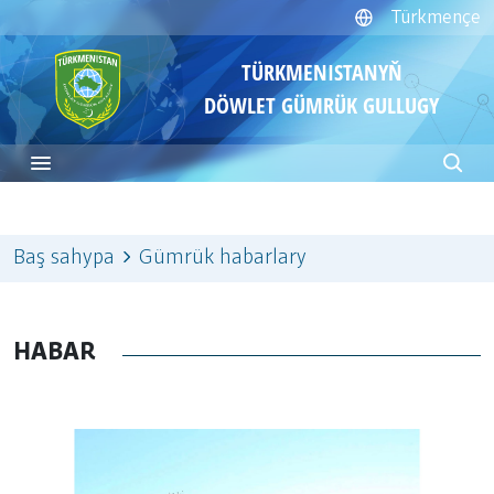
Türkmençe
TÜRKMENISTANYŇ
DÖWLET GÜMRÜK GULLUGY
Baş sahypa
Gümrük habarlary
HABAR