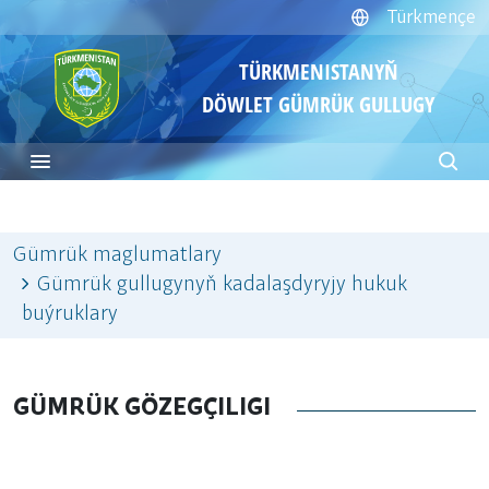
Türkmençe
TÜRKMENISTANYŇ
DÖWLET GÜMRÜK GULLUGY
Gümrük maglumatlary
Gümrük gullugynyň kadalaşdyryjy hukuk
buýruklary
GÜMRÜK GÖZEGÇILIGI