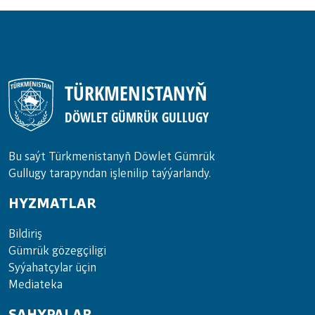
gümrük maglumat ulgamyny ornaşdyrmak
boýunça tehniki hyzmatdaşlyk baradaky
taslamalaýyn Ylalaşygy baglaşmagy
TÜRKMENISTANYŇ
DÖWLET GÜMRÜK GULLUGY
Bu saýt Türkmenistanyñ Döwlet Gümrük
Gullugy tarapyndan işlenilip taýýarlandy.
HYZMATLAR
Bil­di­riş
Güm­rük gö­zeg­çi­li­gi
Sy­ýa­hat­çy­lar ü­çin
Media­teka