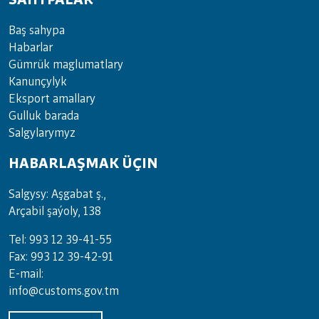
SAHYPALAR
Baş sahypa
Habarlar
Gümrük maglumatlary
Kanunçylyk
Eksport amallary
Gulluk barada
Salgylarymyz
HABARLAŞMAK ÜÇIN
Salgysy: Aşgabat ş.,
Arçabil şaýoly, 138
Tel: 993 12 39-41-55
Fax: 993 12 39-42-91
E-mail:
info@customs.gov.tm