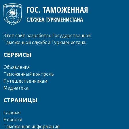
ГОС. ТАМОЖЕННАЯ
СЛУЖБА ТУРКМЕНИСТАНА
Этот сайт разработан Государственной
Таможенной службой Туркменистана.
СЕРВИСЫ
Объ­яв­ле­ния
Та­мо­жен­ный кон­троль
Пу­те­шест­вен­ни­кам
Ме­диа­те­ка
СТРАНИЦЫ
Главная
Новости
Таможенная информация