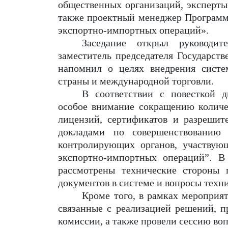
общественных организаций, эксперты
также проектный менеджер
Программ
экспортно-импортных операций».
Заседание открыл руководи
заместитель председателя Государст
напомнил о целях внедрения систе
страны и международной торговли.
В соответствии с повесткой д
особое внимание сокращению количе
лицензий, сертификатов и разреши
т
докладами по совершенствованию
контролирующих органов
, участву
экспортно-импортных операций”
.
В
рассмотрены
техническ
ие стороны п
документов в системе и вопросы техн
Кроме того,
в рамках мероприя
связанные с реализацией решений, 
комиссии, а также провели сессию воп