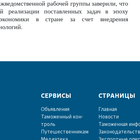
жведомственной рабочей группы заверили, что
й реализации поставленных задач в эпоху
 экономики в стране за счет внедрения
нологий.
СЕРВИСЫ
СТРАНИЦЫ
Объ­яв­ле­ния
Главная
Та­мо­жен­ный кон­
Новости
троль
Таможенная инф
Пу­те­шест­вен­ни­кам
Законодательст
Ме­диа­те­ка
Экспортные опе