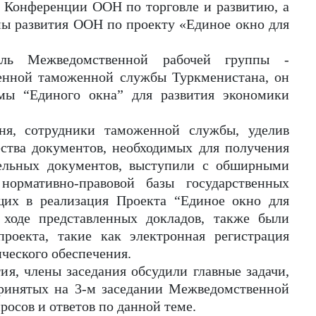
 Конференции ООН по торговле и развитию, а
ы развития
ООН
по
п
роекту «Единое окно для
тель Межведомственной рабочей группы -
венной таможенной службы Туркменистана, он
мы “Единого окна” для развития экономики
ня, сотрудники таможенн
ой
с
лужбы, уделив
ства документов, необходимых для получения
ельных документов
, выступили с обширными
 нормативно-правовой базы
государственных
ющих в
р
еализация
Проекта “Единое окно для
 ходе представленных докладов, также были
роекта, такие как электронная регистрация
ического обеспечения
.
ти
я, члены заседания обсудили
главные задачи
,
принятых на 3-м заседании Межведомственной
росов и ответов по данной теме
.