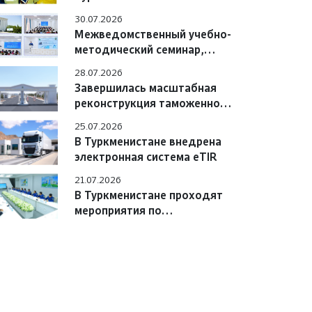
Азербайджана обсудили
30.07.2026
вопросы практического
Межведомственный учебно-
взаимодействия
методический семинар,
состоявшийся в Учебном
28.07.2026
центре
Завершилась масштабная
реконструкция таможенного
поста «Сарахс автоёллары»
25.07.2026
В Туркменистане внедрена
электронная система eTIR
21.07.2026
В Туркменистане проходят
мероприятия по
цифровизации системы «e-
TIR» с участием
международных экспертов