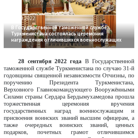
28.09.2022
В Государственной таможенной службе
Туркменистана состоялась церемония
награждения отличившихся военнослужащих
28 сентября 2022 года
В Государственной
таможенной службе Туркменистана по случаю 31-й
годовщины священной независимости Отчизны, по
поручению Президента Туркменистана,
Верховного Главнокомандующего Вооружёнными
Силами страны Сердара Бердымухамедова прошла
торжественная церемония вручения
государственных наград военнослужащим и
присвоения воинских званий высшим офицерам, а
также очередных воинских званий, ценных
подарков, почетных грамот отличившимся