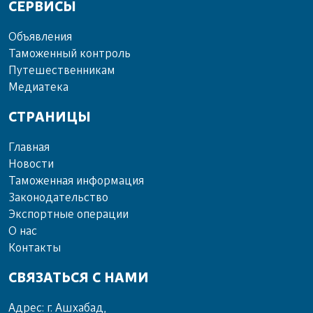
СЕРВИСЫ
Объ­яв­ле­ния
Та­мо­жен­ный кон­троль
Пу­те­шест­вен­ни­кам
Ме­диа­те­ка
СТРАНИЦЫ
Главная
Новости
Таможенная информация
Законодательство
Экспортные операции
О нас
Контакты
СВЯЗАТЬСЯ С НАМИ
Адрес: г. Ашхабад,