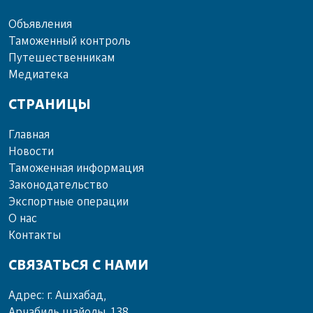
Объ­яв­ле­ния
Та­мо­жен­ный кон­троль
Пу­те­шест­вен­ни­кам
Ме­диа­те­ка
СТРАНИЦЫ
Главная
Новости
Таможенная информация
Законодательство
Экспортные операции
О нас
Контакты
СВЯЗАТЬСЯ С НАМИ
Адрес: г. Ашхабад,
Арчабиль шайолы, 138