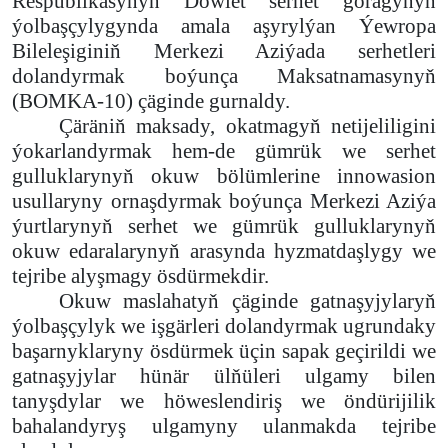
Respublikasynyň Döwlet serhet goragynyň
ýolbaşçylygynda amala aşyrylýan Ýewropa
Bileleşiginiň Merkezi Aziýada serhetleri
dolandyrmak boýunça Maksatnamasynyň
(BOMKA-10) çäginde gurnaldy.
Çäräniň maksady, okatmagyň netijeliligini
ýokarlandyrmak hem-de gümrük we serhet
gulluklarynyň okuw bölümlerine innowasion
usullaryny ornaşdyrmak boýunça Merkezi Aziýa
ýurtlarynyň serhet we gümrük gulluklarynyň
okuw edaralarynyň arasynda hyzmatdaşlygy we
tejribe alyşmagy ösdürmekdir.
Okuw maslahatyň çäginde gatnaşyjylaryň
ýolbaşçylyk we işgärleri dolandyrmak ugrundaky
başarnyklaryny ösdürmek üçin sapak geçirildi we
gatnaşyjylar hünär ülňüleri ulgamy bilen
tanyşdylar we höweslendiriş we öndürijilik
bahalandyryş ulgamyny ulanmakda tejribe