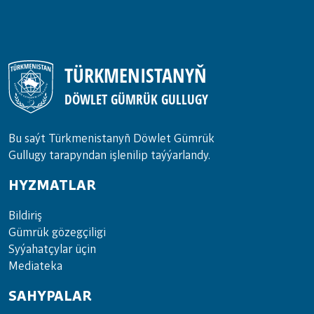
TÜRKMENISTANYŇ
DÖWLET GÜMRÜK GULLUGY
Bu saýt Türkmenistanyñ Döwlet Gümrük
Gullugy tarapyndan işlenilip taýýarlandy.
HYZMATLAR
Bil­di­riş
Güm­rük gö­zeg­çi­li­gi
Sy­ýa­hat­çy­lar ü­çin
Media­teka
SAHYPALAR