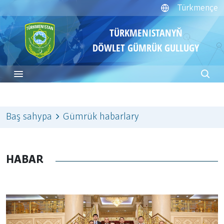
Türkmençe
TÜRKMENISTANYŇ
DÖWLET GÜMRÜK GULLUGY
Baş sahypa
Gümrük habarlary
HABAR