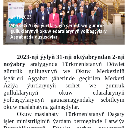
04.11.2023
Merkezi Aziýa ýurtlarynyň serhet we gümrük
gulluklarynyň okuw edaralarynyň ýolbaşçylary
Aşgabatda duşuşdylar
2023-nji ýylyň 31-nji oktýabryndan 2-nji
noýabry
aralygynda Türkmenistanyň Döwlet
gümrük gullugynyň we Okuw Merkeziniň
işgärleri Aşgabat şäherinde geçirilen Merkezi
Aziýa ýurtlarynyň serhet we gümrük
gulluklarynyň okuw edaralarynyň
ýolbaşçylarynyň gatnaşmagyndaky sebitleýin
okuw maslahatyna gatnaşdylar.
Okuw maslahaty
Türkmenistanyň Daşary
işler ministrliginiň ýardam bermeginde Latwiýa