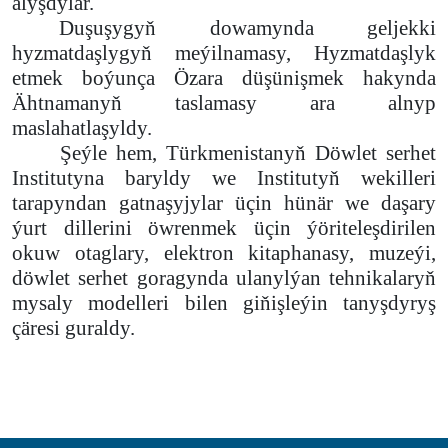
alyşdylar.
Duşuşygyň dowamynda geljekki
hyzmatdaşlygyň meýilnamasy, Hyzmatdaşlyk
etmek boýunça Özara düşünişmek hakynda
Ähtnamanyň taslamasy ara alnyp
maslahatlaşyldy.
Şeýle hem, Türkmenistanyň Döwlet serhet
Institutyna baryldy we Institutyň wekilleri
tarapyndan gatnaşyjylar üçin hünär we daşary
ýurt dillerini öwrenmek üçin ýöriteleşdirilen
okuw otaglary, elektron kitaphanasy, muzeýi,
döwlet serhet goragynda ulanylýan tehnikalaryň
mysaly modelleri bilen giňişleýin tanyşdyryş
çäresi guraldy.