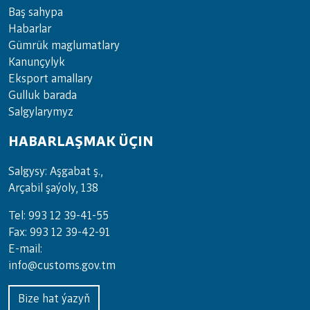
Baş sahypa
Habarlar
Gümrük maglumatlary
Kanunçylyk
Eksport amallary
Gulluk barada
Salgylarymyz
HABARLAŞMAK ÜÇIN
Salgysy: Aşgabat ş.,
Arçabil şaýoly, 138
Tel: 993 12 39-41-55
Fax: 993 12 39-42-91
E-mail:
info@customs.gov.tm
Bize hat ýazyň