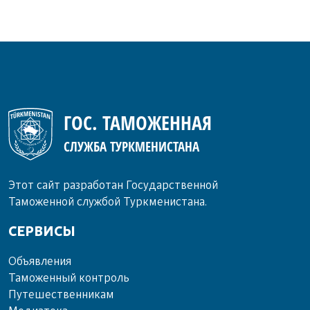
ГОС. ТАМОЖЕННАЯ
СЛУЖБА ТУРКМЕНИСТАНА
Этот сайт разработан Государственной
Таможенной службой Туркменистана.
СЕРВИСЫ
Объ­яв­ле­ния
Та­мо­жен­ный кон­троль
Пу­те­шест­вен­ни­кам