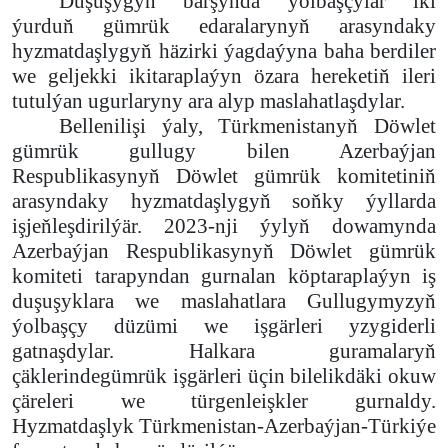
Duşuşygyň barşynda ýolbaşçylar iki
ýurduň gümrük edaralarynyň arasyndaky
hyzmatdaşlygyň häzirki ýagdaýyna baha berdiler
we geljekki ikitaraplaýyn özara hereketiň ileri
tutulýan ugurlaryny ara alyp maslahatlaşdylar.
Bellenilişi ýaly, Türkmenistanyň Döwlet
gümrük gullugy bilen Azerbaýjan
Respublikasynyň Döwlet gümrük komitetiniň
arasyndaky hyzmatdaşlygyň soňky ýyllarda
işjeňleşdirilýär. 2023-nji ýylyň dowamynda
Azerbaýjan Respublikasynyň Döwlet gümrük
komiteti tarapyndan gurnalan köptaraplaýyn iş
duşuşyklara we maslahatlara Gullugymyzyň
ýolbaşçy düzümi we işgärleri yzygiderli
gatnaşdylar. Halkara guramalaryň
çäklerindegümrük işgärleri üçin bilelikdäki okuw
çäreleri we türgenleişkler gurnaldy.
Hyzmatdaşlyk Türkmenistan-Azerbaýjan-Türkiýe