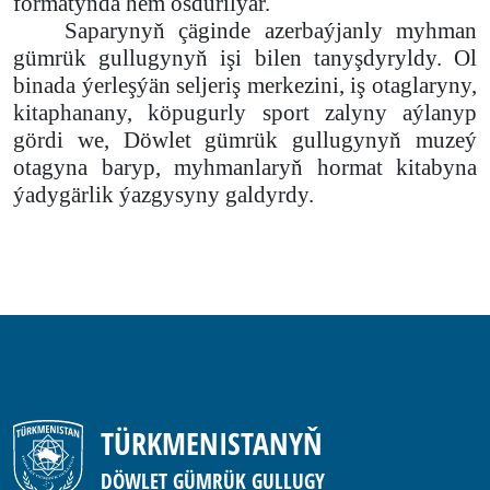
formatynda hem ösdürilýär.
Saparynyň çäginde azerbaýjanly myhman
gümrük gullugynyň işi bilen tanyşdyryldy. Ol
binada ýerleşýän seljeriş merkezini, iş otaglaryny,
kitaphanany, köpugurly sport zalyny aýlanyp
gördi we, Döwlet gümrük gullugynyň muzeý
otagyna baryp, myhmanlaryň hormat kitabyna
ýadygärlik ýazgysyny galdyrdy.
TÜRKMENISTANYŇ
DÖWLET GÜMRÜK GULLUGY