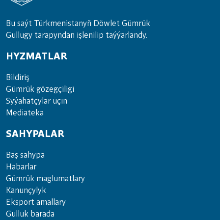
Bu saýt Türkmenistanyñ Döwlet Gümrük
Gullugy tarapyndan işlenilip taýýarlandy.
HYZMATLAR
Bil­di­riş
Güm­rük gö­zeg­çi­li­gi
Sy­ýa­hat­çy­lar ü­çin
Media­teka
SAHYPALAR
Baş sahypa
Habarlar
Gümrük maglumatlary
Kanunçylyk
Eksport amallary
Gulluk barada