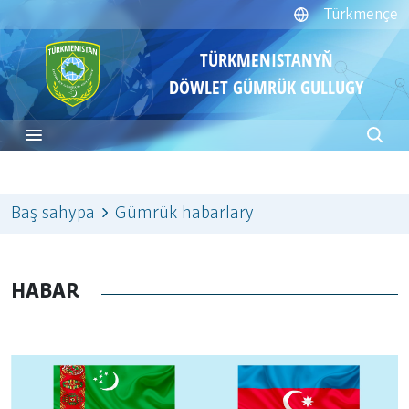
Türkmençe
TÜRKMENISTANYŇ
DÖWLET GÜMRÜK GULLUGY
Baş sahypa
Gümrük habarlary
HABAR