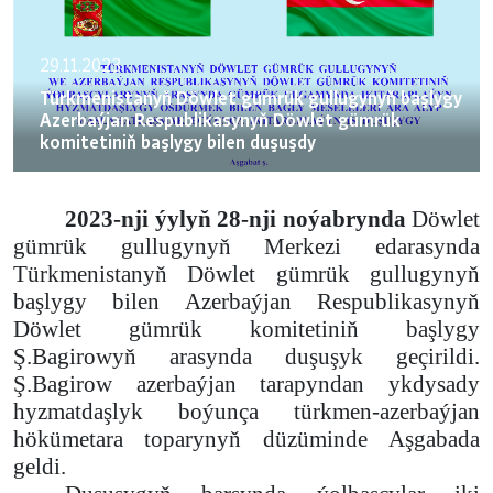
29.11.2023
Türkmenistanyň Döwlet gümrük gullugynyň başlygy
Azerbaýjan Respublikasynyň Döwlet gümrük
komitetiniň başlygy bilen duşuşdy
2023-nji ýylyň 28-nji noýabrynda
Döwlet
g
ümrük gullugynyň Merkezi edarasyn
da
Türkmenistanyň Döwlet gümrük gullugynyň
başlygy bilen Azerbaýjan Respublikasynyň
Döwlet gümrük komitetiniň başlygy
Ş.Bagirowyň arasynda
duşuşyk
geçirildi.
Ş.Bagirow azerbaýjan tarapyndan
ykdysady
hyzmatdaşlyk boýunça türkmen-azerbaýjan
hökümetara toparynyň
düzüminde
Aşgabada
gel
di.