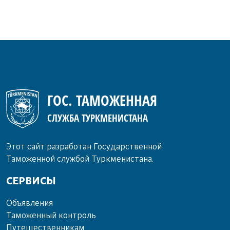
ГОС. ТАМОЖЕННАЯ
СЛУЖБА ТУРКМЕНИСТАНА
Этот сайт разработан Государственной
Таможенной службой Туркменистана.
СЕРВИСЫ
Объ­яв­ле­ния
Та­мо­жен­ный кон­троль
Пу­те­шест­вен­ни­кам