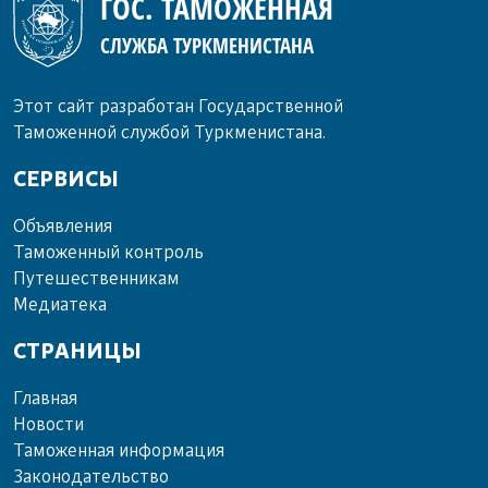
ГОС. ТАМОЖЕННАЯ
СЛУЖБА ТУРКМЕНИСТАНА
Этот сайт разработан Государственной
Таможенной службой Туркменистана.
СЕРВИСЫ
Объ­яв­ле­ния
Та­мо­жен­ный кон­троль
Пу­те­шест­вен­ни­кам
Ме­диа­те­ка
СТРАНИЦЫ
Главная
Новости
Таможенная информация
Законодательство